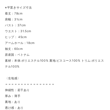
※平置きサイズ寸法
着丈：78cm
肩幅：31cm
バスト：37cm
ウエスト：31.5cm
ヒップ： 45cm
アームホール：18cm
袖丈：60cm
原産国：ベトナム
素材：本体:ポリエステル100% 裏地:ビスコース100% トリム:ポリエス
テル100%
〈生地感〉
＝＝＝＝＝＝＝＝＝＝＝＝＝＝＝＝
伸縮性：若干あり
厚み：薄手
裏地：あり
透け感：あり