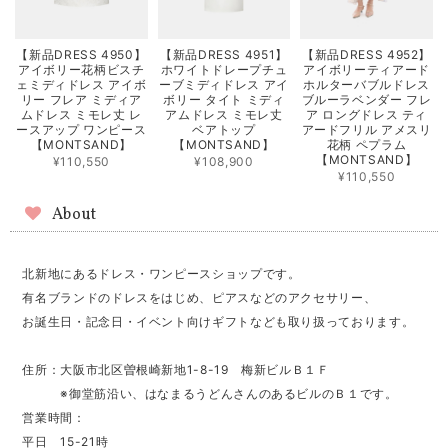
【新品DRESS 4950】
【新品DRESS 4951】
【新品DRESS 4952】
アイボリー花柄ビスチ
ホワイトドレープチュ
アイボリーティアード
ェミディドレス アイボ
ーブミディドレス アイ
ホルターバブルドレス
リー フレア ミディア
ボリー タイト ミディ
ブルーラベンダー フレ
ムドレス ミモレ丈 レ
アムドレス ミモレ丈
ア ロングドレス ティ
ースアップ ワンピース
ベアトップ
アードフリル アメスリ
【MONTSAND】
【MONTSAND】
花柄 ペプラム
【MONTSAND】
¥110,550
¥108,900
¥110,550
About
北新地にあるドレス・ワンピースショップです。
有名ブランドのドレスをはじめ、ピアスなどのアクセサリー、
お誕生日・記念日・イベント向けギフトなども取り扱っております。
住所：大阪市北区曽根崎新地1-8-19 梅新ビルＢ１Ｆ
※御堂筋沿い、はなまるうどんさんのあるビルのＢ１です。
営業時間：
平日 15-21時