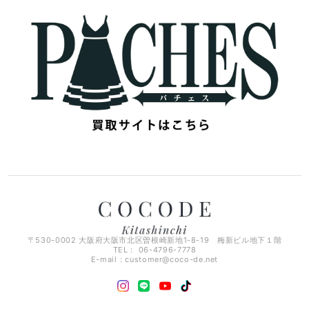
〒530-0002 大阪府大阪市北区曽根崎新地1-8-19 梅新ビル地下１階
TEL： 06-4796-7778
E-mail：
customer@coco-de.net