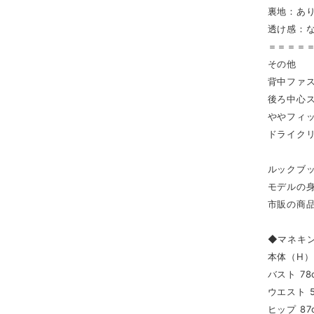
裏地：あ
透け感：
＝＝＝＝
その他
背中ファ
後ろ中心
ややフィ
ドライク
ルックブ
モデルの身
市販の商品
◆マネキ
本体（H） 
バスト 78
ウエスト 5
ヒップ 87