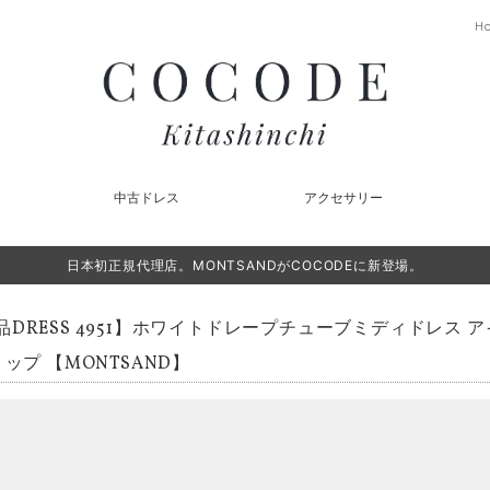
H
中古ドレス
アクセサリー
日本初正規代理店。MONTSANDがCOCODEに新登場。
品DRESS 4951】ホワイトドレープチューブミディドレス 
トップ 【MONTSAND】