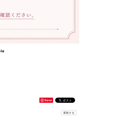
ble
Save
通報する