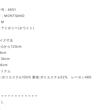
号：4951
：MONTSAND
：M
アイボリー(ホワイト)
イズ寸法
心から120cm
9cm
34cm
6cm
ベトナム
:ポリエステル100% 裏地:ポリエステル52%、レーヨン48%
〉
＝＝＝＝＝＝＝＝＝＝＝＝
なし
通