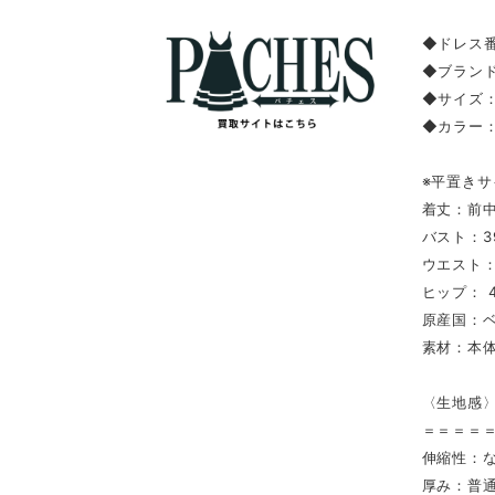
◆ドレス番
◆ブランド
◆サイズ
◆カラー：
※平置きサ
着丈：前中
バスト：3
ウエスト：
ヒップ： 4
原産国：
素材：本体
〈生地感
＝＝＝＝
伸縮性：
厚み：普