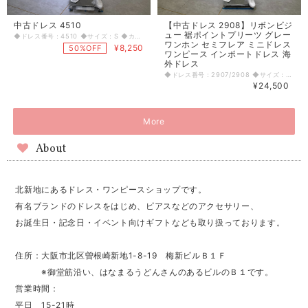
中古ドレス 4510
【中古ドレス 2908】リボンビジ
ュー 裾ポイントプリーツ グレー
◆ドレス番号：4510 ◆サイズ：S ◆カラー：ピンク ◆ランク：C ※平置きサイズ寸法 着丈：前中心から69cm バスト：36cm ウエスト：32cm ヒップ： 45cm 〈生地感〉 ＝＝＝＝＝＝＝＝＝＝＝＝＝＝＝＝ 伸縮性：若干あり 厚み：普通 ＝＝＝＝＝＝＝＝＝＝＝＝＝＝＝＝ その他 左脇ファスナー 肩紐調整可能 裏地傷あり、くすみあり、使用感あり ＝＝＝＝＝＝＝＝＝＝＝＝＝＝＝＝ ◆マネキンサイズ 本体（H） 178cm バスト 78cm ウエスト 59cm ヒップ 87cm ◆ランクについて A・・・汚れやダメージがない、またはあっても目立たないきれいなもの B・・・着用感が少なく、汚れやダメージが気にならないもの C・・・着用感があり、汚れやダメージがみられるもの D・・・汚れやダメージが目立つもの 【返品・交換について】 COCODE kitashinchiでは、商品はリサイクル品ですので些少な汚れ・シミ等による返品、返金、交換はお断りさせていただいております。 なお、掲載商品は厳重な商品チェックの上、シミ・汚れ等があれば商品詳細に記載してあります。また、リサイクル品の特性上、初期付属品が揃っていない場合もございます。取り外し可能な付属品は、「付属品」欄に記載しております。 詳細をよくお読みいただき、ご了承の上ご注文ください。気になることがありましたら、ご注文前にお問い合わせください。 商品詳細に記載しているシミ・汚れ等についての値引き交渉等も応じかねますのでご了承ください。 イメージ違い・サイズ違いなど、お客様都合による返品・返金・交換はお断りさせていただいておりますので、ご了承の上ご注文ください。 【商品に不具合があった場合 】 商品到着時に、万が一商品に不具合を発見された場合は、お手数ですが到着後7日以内にe-mailもしくは、お電話にてご連絡ください。 ご連絡後、お品物は7日以内に弊社までご返送いただきますよう、ご協力をお願いいたします。 基本的にリサイクル商品の一点物となるため、交換はできません。弊社にて修理が不可能な場合は、送料弊社負担で、返品とさせていただきます。商品到着後7日を超えた場合は、不具合による修理・返品は応じかねます。予めご了承ください。
ワンホン セミフレア ミニドレス
¥8,250
50%OFF
ワンピース インポートドレス 海
外ドレス
◆ドレス番号：2907/2908 ◆サイズ：S/M ◆カラー：グレー ◆ランク：A ※平置きサイズ寸法 【Sサイズ】 着丈：78cm バスト：42cm ウエスト：36cm ヒップ： 45cm 【Ｍサイズ】 着丈：83cm バスト：42cm ウエスト：37cm ヒップ： 48cm 〈生地感〉 ＝＝＝＝＝＝＝＝＝＝＝＝＝＝＝＝ 伸縮性：若干あり 厚み：普通 ＝＝＝＝＝＝＝＝＝＝＝＝＝＝＝＝ その他 背中ファスナー リボンブローチ取り外し可能 ＝＝＝＝＝＝＝＝＝＝＝＝＝＝＝＝ ◆マネキンサイズ 本体（H） 178cm バスト 78cm ウエスト 59cm ヒップ 87cm
¥24,500
More
About
北新地にあるドレス・ワンピースショップです。
有名ブランドのドレスをはじめ、ピアスなどのアクセサリー、
お誕生日・記念日・イベント向けギフトなども取り扱っております。
住所：大阪市北区曽根崎新地1-8-19 梅新ビルＢ１Ｆ
※御堂筋沿い、はなまるうどんさんのあるビルのＢ１です。
営業時間：
平日 15-21時