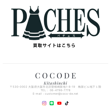
〒530-0002 大阪府大阪市北区曽根崎新地1-8-19 梅新ビル地下１階
TEL： 06-4796-7778
E-mail：
customer@coco-de.net