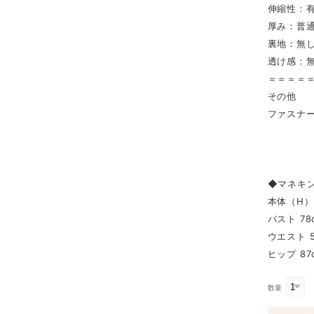
伸縮性：
厚み：普
裏地：無
透け感：
＝＝＝＝
その他
ファスナー
◆マネキ
本体（H） 
バスト 78
ウエスト 5
ヒップ 87
数量