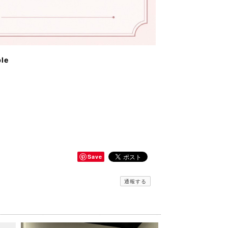
ble
Save
通報する