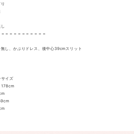
有り
通
し
無し
＝＝＝＝＝＝＝＝＝＝＝＝
無し、かぶりドレス、後中心39cmスリット
ンサイズ
178cm
cm
9cm
cm