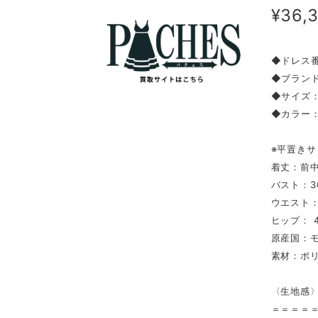
¥36,
◆ドレス番
◆ブランド:
◆サイズ
◆カラー
※平置きサ
着丈：前中
バスト：3
ウエスト：3
ヒップ： 4
原産国：
素材：ポリ
〈生地感
＝＝＝＝