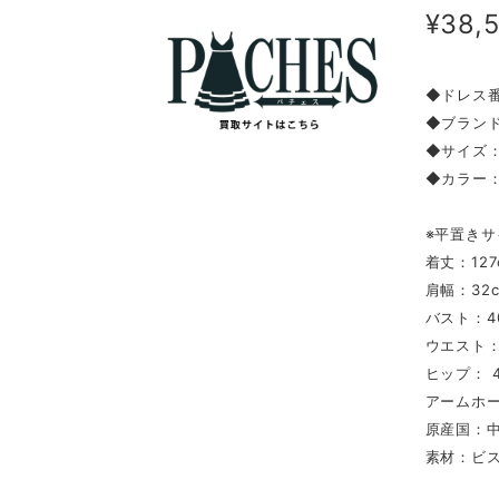
¥38,
◆ドレス番
◆ブランド：
◆サイズ：
◆カラー
※平置きサ
着丈：127
肩幅：32
バスト：4
ウエスト：
ヒップ： 4
アームホー
原産国：
素材：ビス