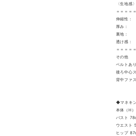
〈生地感
＝＝＝＝
伸縮性：
厚み： 
裏地： 
透け感：
＝＝＝＝
その他
ベルトあ
後ろ中心ス
背中ファ
◆マネキ
本体（H） 
バスト 78
ウエスト 5
ヒップ 87