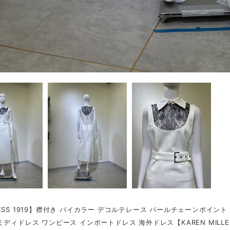
ESS 1919】襟付き バイカラー デコルテレース パールチェーンポイント
ミディドレス ワンピース インポートドレス 海外ドレス【KAREN MILL