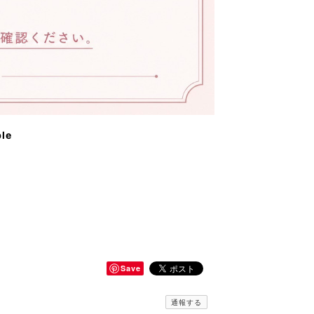
ble
Save
通報する