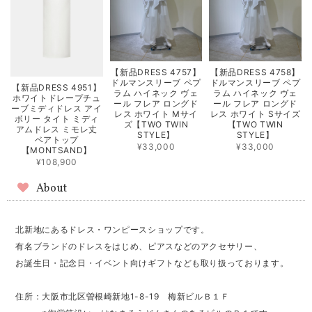
【新品DRESS 4757】
【新品DRESS 4758】
ドルマンスリーブ ペプ
ドルマンスリーブ ペプ
【新品DRESS 4951】
ラム ハイネック ヴェ
ラム ハイネック ヴェ
ホワイトドレープチュ
ール フレア ロングド
ール フレア ロングド
ーブミディドレス アイ
レス ホワイト Mサイ
レス ホワイト Sサイズ
ボリー タイト ミディ
ズ【TWO TWIN
【TWO TWIN
アムドレス ミモレ丈
STYLE】
STYLE】
ベアトップ
¥33,000
¥33,000
【MONTSAND】
¥108,900
About
北新地にあるドレス・ワンピースショップです。
有名ブランドのドレスをはじめ、ピアスなどのアクセサリー、
お誕生日・記念日・イベント向けギフトなども取り扱っております。
住所：大阪市北区曽根崎新地1-8-19 梅新ビルＢ１Ｆ