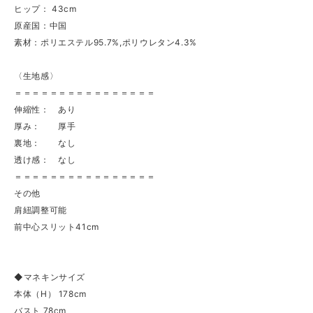
ヒップ： 43cm
原産国：中国
素材：ポリエステル95.7%,ポリウレタン4.3%
〈生地感〉
＝＝＝＝＝＝＝＝＝＝＝＝＝＝＝＝
伸縮性： あり
厚み： 厚手
裏地： なし
透け感： なし
＝＝＝＝＝＝＝＝＝＝＝＝＝＝＝＝
その他
肩紐調整可能
前中心スリット41cm
◆マネキンサイズ
本体（H） 178cm
バスト 78cm