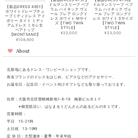
ドルマンスリーブ ペプ
ドルマンスリーブ ペプ
【新品DRESS 4951】
ラム ハイネック ヴェ
ラム ハイネック ヴェ
ホワイトドレープチュ
ール フレア ロングド
ール フレア ロングド
ーブミディドレス アイ
レス ホワイト Mサイ
レス ホワイト Sサイズ
ボリー タイト ミディ
ズ【TWO TWIN
【TWO TWIN
アムドレス ミモレ丈
STYLE】
STYLE】
ベアトップ
¥33,000
¥33,000
【MONTSAND】
¥108,900
About
北新地にあるドレス・ワンピースショップです。
有名ブランドのドレスをはじめ、ピアスなどのアクセサリー、
お誕生日・記念日・イベント向けギフトなども取り扱っております。
住所：大阪市北区曽根崎新地1-8-19 梅新ビルＢ１Ｆ
※御堂筋沿い、はなまるうどんさんのあるビルのＢ１です。
営業時間：
平日 15-21時
土日祝 13-19時
定 休 日：大型連休・夏季・年末年始