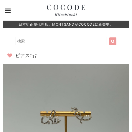
日本初正規代理店。MONTSANDがCOCODEに新登場。
ピアス137