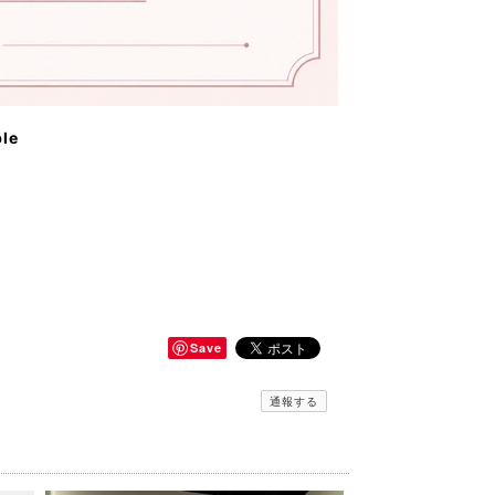
ble
Save
通報する