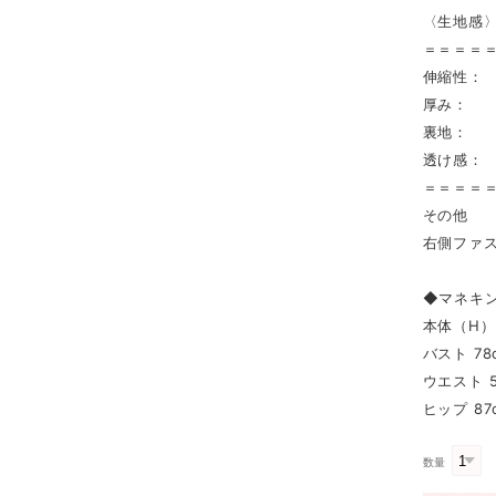
〈生地感
＝＝＝＝
伸縮性：
厚み： 
裏地： 
透け感：
＝＝＝＝
その他
右側ファ
◆マネキ
本体（H） 
バスト 78
ウエスト 5
ヒップ 87
数量