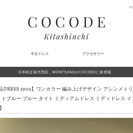
H
中古ドレス
アクセサリー
日本初正規代理店。MONTSANDがCOCODEに新登場。
品DRESS 1902】ワンカラー 編み上げデザイン アシンメト
イトブルー ブルー タイト ミディアムドレス ミディドレス イ
N】