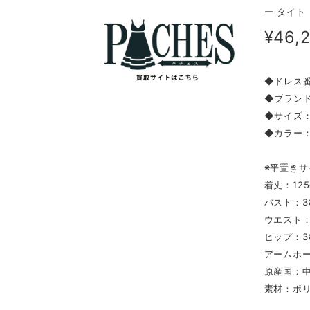
ー タイト
¥46,
◆ドレス番
◆ブランド
◆サイ
◆カラー
※平置きサ
着丈：125
バスト：3
ウエスト：
ヒップ：3
アームホー
原産国：
素材：ポリ