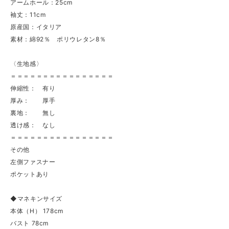
アームホール：25cm
袖丈：11cm
原産国：イタリア
素材：綿92％ ポリウレタン8％
〈生地感〉
＝＝＝＝＝＝＝＝＝＝＝＝＝＝＝＝
伸縮性： 有り
厚み： 厚手
裏地： 無し
透け感： なし
＝＝＝＝＝＝＝＝＝＝＝＝＝＝＝＝
その他
左側ファスナー
ポケットあり
◆マネキンサイズ
本体（H） 178cm
バスト 78cm