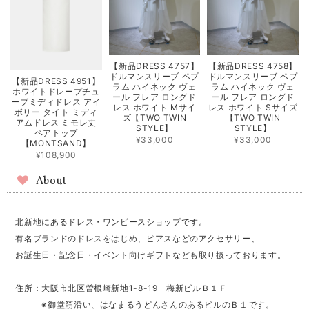
【新品DRESS 4757】
【新品DRESS 4758】
ドルマンスリーブ ペプ
ドルマンスリーブ ペプ
【新品DRESS 4951】
ラム ハイネック ヴェ
ラム ハイネック ヴェ
ホワイトドレープチュ
ール フレア ロングド
ール フレア ロングド
ーブミディドレス アイ
レス ホワイト Mサイ
レス ホワイト Sサイズ
ボリー タイト ミディ
ズ【TWO TWIN
【TWO TWIN
アムドレス ミモレ丈
STYLE】
STYLE】
ベアトップ
¥33,000
¥33,000
【MONTSAND】
¥108,900
About
北新地にあるドレス・ワンピースショップです。
有名ブランドのドレスをはじめ、ピアスなどのアクセサリー、
お誕生日・記念日・イベント向けギフトなども取り扱っております。
住所：大阪市北区曽根崎新地1-8-19 梅新ビルＢ１Ｆ
※御堂筋沿い、はなまるうどんさんのあるビルのＢ１です。