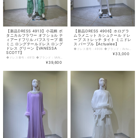
【新品DRESS 4913】小花柄 ボ
【新品DRESS 4906】ホログラ
タニカルフラワー オフショル テ
ムラメニット カシュクール ドレ
ィアードフリル パフスリーブ 前
ープ ストレッチ タイト ミニドレ
ミニ ロングテールドレス ロング
ス パープル【Actualee】
ドレス グリーン【VANESSA
◆ドレス番号：4906 ◆ブランド：Actualee ◆サイズ：M ◆カラー：パープル ※平置きサイズ寸法 着丈：前76cm 後ろ86cm 肩幅：36cm バスト：39cm ウエスト：31.5cm ヒップ： 38cm アームホール：18cm 袖丈：65cm 原産国：ヨーロッパ 素材：ポリアミド65% メタリック35% 〈生地感〉 ＝＝＝＝＝＝＝＝＝＝＝＝＝＝＝＝ 伸縮性：あり 厚み：普通 裏地：あり 透け感：なし ＝＝＝＝＝＝＝＝＝＝＝＝＝＝＝＝ その他 背中ファスナー 前スカートチューリップヘムスリット10cm 肩パッドあり ◆マネキンサイズ 本体（H） 178cm バスト 78cm ウエスト 59cm ヒップ 87cm
SCOTT】
¥33,000
◆ドレス番号：4913 ◆ブランド：VANESSA SCOTT ◆サイズ：M ◆カラー：グリーン ※平置きサイズ寸法 着丈：前中心から 前69cm 後ろ136cm バスト：33.5cm ウエスト：29cm ヒップ： 38cm～ 袖丈：24cm 原産国：イタリア 素材：ポリエステル100% 〈生地感〉 ＝＝＝＝＝＝＝＝＝＝＝＝＝＝＝＝ 伸縮性：なし 厚み：やや薄手 裏地：なし 透け感：なし ＝＝＝＝＝＝＝＝＝＝＝＝＝＝＝＝ その他 ファスナーなし トップス回りシャーリング伸縮あり ◆マネキンサイズ 本体（H） 178cm バスト 78cm ウエスト 59cm ヒップ 87cm
¥39,600