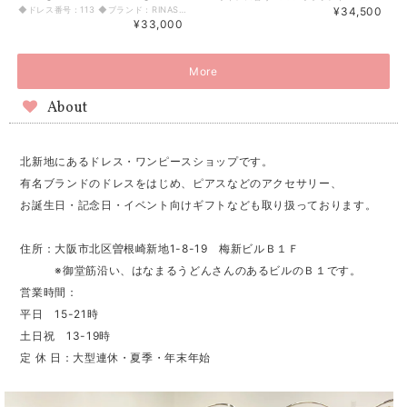
◆ドレス番号：113 ◆ブランド：RINASCIMENTO ◆サイズ：XS ◆カラー：ネイビーチェック ※平置きサイズ寸法 着丈：長136cm 短108cm 肩幅：40cm バスト：43cm ウエスト：36.5cm ヒップ： 100cm～ アームホール：22cm 袖丈：57cm 原産国：イタリア 素材：綿、レーヨン100% 〈生地感〉 ＝＝＝＝＝＝＝＝＝＝＝＝＝＝＝＝ 伸縮性：なし 厚み：薄手 裏地：なし 透け感：なし ＝＝＝＝＝＝＝＝＝＝＝＝＝＝＝＝ その他 左脇ファスナー 共生地リボンベルト付き 胸元前ウエスト部分で合わせ着用(ラップドレス風) ◆マネキンサイズ 本体（H） 178cm バスト 78cm ウエスト 59cm ヒップ 87cm
¥34,500
¥33,000
More
About
北新地にあるドレス・ワンピースショップです。
有名ブランドのドレスをはじめ、ピアスなどのアクセサリー、
お誕生日・記念日・イベント向けギフトなども取り扱っております。
住所：大阪市北区曽根崎新地1-8-19 梅新ビルＢ１Ｆ
※御堂筋沿い、はなまるうどんさんのあるビルのＢ１です。
営業時間：
平日 15-21時
土日祝 13-19時
定 休 日：大型連休・夏季・年末年始