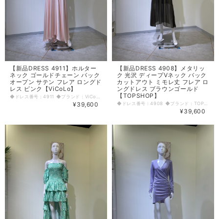
【新品DRESS 4911】ホルター
【新品DRESS 4908】メタリッ
ネック ゴールドチェーン バック
ク 光沢 ディープVネック バック
オープン サテン フレア ロングド
カットアウト ミモレ丈 フレア ロ
レス ピンク【ViCoLo】
ングドレス ブラウンゴールド
【TOPSHOP】
◆ドレス番号：4911 ◆ブランド：ViCoLo ◆サイズ：M ◆カラー：ピンク ※平置きサイズ寸法 着丈：チェーン上から136cm バスト：33cm ウエスト：31cm ヒップ： 48cm 原産国：イタリア 素材：ポリエステル100% 〈生地感〉 ＝＝＝＝＝＝＝＝＝＝＝＝＝＝＝＝ 伸縮性：なし 厚み：やや薄手 裏地：なし 透け感：若干あり ＝＝＝＝＝＝＝＝＝＝＝＝＝＝＝＝ その他 ファスナーなし ウエストゴム入り伸縮あり ◆マネキンサイズ 本体（H） 178cm バスト 78cm ウエスト 59cm ヒップ 87cm
¥39,600
◆ドレス番号：4908 ◆ブランド：TOPSHOP ◆サイズ：M ◆カラー：ブラウンゴールド ※平置きサイズ寸法 着丈：120cm 肩幅：31cm バスト：49cm ウエスト：49cm ヒップ： 58cm アームホール：20cm 袖丈：56cm 原産国：モロッコ 素材：ポリエステル100% 〈生地感〉 ＝＝＝＝＝＝＝＝＝＝＝＝＝＝＝＝ 伸縮性：なし 厚み：やや薄手 裏地：なし 透け感：あり ＝＝＝＝＝＝＝＝＝＝＝＝＝＝＝＝ その他 ファスナーなし ウエスト両サイドで絞って着用 ◆マネキンサイズ 本体（H） 178cm バスト 78cm ウエスト 59cm ヒップ 87cm
¥39,600