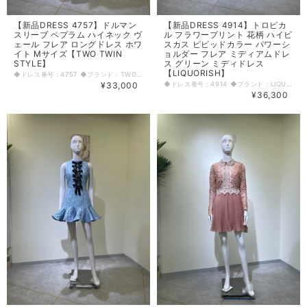
【新品DRESS 4757】ドルマン
【新品DRESS 4914】トロピカ
スリーブ ペプラム ハイネック ヴ
ル フラワープリント 花柄 ハイビ
ェール フレア ロングドレス ホワ
スカス ビビッドカラー パワーシ
イト Mサイズ【TWO TWIN
ョルダー フレア ミディアムドレ
STYLE】
ス グリーン ミディドレス
【LIQUORISH】
◆ドレス番号：4757 ◆ブランド：TWO TWIN STYLE ◆サイズ：M ◆カラー：ホワイト ※平置きサイズ寸法 着丈：143cm バスト：46cm ウエスト：34cm ヒップ： 55cm アームホール：26cm 袖丈：NP～57cm 原産国：中国 素材：ポリエステル100% 〈生地感〉 ＝＝＝＝＝＝＝＝＝＝＝＝＝＝＝＝ 伸縮性：なし 厚み：普通 裏地：あり 透け感：あり ＝＝＝＝＝＝＝＝＝＝＝＝＝＝＝＝ その他 左肩ファスナーあり ウエスト下(腰回り)ゴム入り伸縮あり 共生地リボンベルト付き 首ボタン3個 ◆マネキンサイズ 本体（H） 178cm バスト 78cm ウエスト 59cm ヒップ 87cm
¥33,000
◆ドレス番号：4914 ◆ブランド：LIQUORISH ◆サイズ：M ◆カラー：グリーン ※平置きサイズ寸法 着丈：後ろ丈119cm 肩幅：33cm バスト：39.5cm ウエスト：35cm ヒップ： 45cm アームホール：21.5cm 袖丈：58cm 原産国：中国 素材：ポリエステル100% 〈生地感〉 ＝＝＝＝＝＝＝＝＝＝＝＝＝＝＝＝ 伸縮性：なし 厚み：普通 裏地：あり 透け感：なし ＝＝＝＝＝＝＝＝＝＝＝＝＝＝＝＝ その他 左脇ファスナー 前スリット(チューリップ風スリット) 右胸裏地汚れあり ◆マネキンサイズ 本体（H） 178cm バスト 78cm ウエスト 59cm ヒップ 87cm
¥36,300