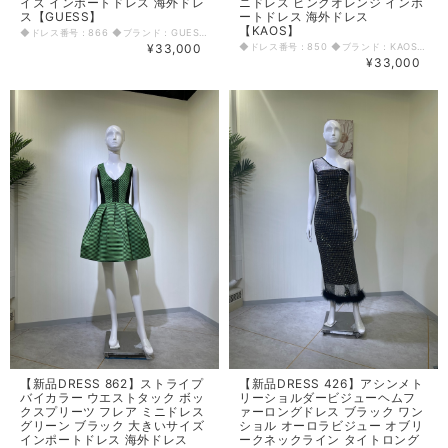
イズ インポートドレス 海外ドレ
ニドレス ピンクオレンジ インポ
ス【GUESS】
ートドレス 海外ドレス
【KAOS】
◆ドレス番号：866 ◆ブランド：GUESS ◆サイズ：L ◆カラー：レッド ※平置きサイズ寸法 着丈：88cm 肩幅：37cm バスト：46cm ウエスト：41cm ヒップ： 46cm アームホール：18.5cm 袖丈：63cm 原産国：ベトナム 素材：ポリエステル80% スパンデックス他20% 〈生地感〉 ＝＝＝＝＝＝＝＝＝＝＝＝＝＝＝＝ 伸縮性：若干あり 厚み：薄手 裏地：あり 透け感：若干あり(袖、デコルテ、背中上部) ＝＝＝＝＝＝＝＝＝＝＝＝＝＝＝＝ その他 背中ファスナー ◆マネキンサイズ 本体（H） 178cm バスト 78cm ウエスト 59cm ヒップ 87cm
¥33,000
◆ドレス番号：850 ◆ブランド：KAOS ◆サイズ：XS ◆カラー：ピンクオレンジ ※平置きサイズ寸法 着丈：87cm バスト：37cm ウエスト：32.5cm ヒップ： 42cm アームホール：16cm 袖丈：44cm 原産国：イタリア 素材：ポリエステル100% サテン 〈生地感〉 ＝＝＝＝＝＝＝＝＝＝＝＝＝＝＝＝ 伸縮性：なし 厚み：やや厚手 裏地：あり 透け感：若干あり ＝＝＝＝＝＝＝＝＝＝＝＝＝＝＝＝ その他 ◆マネキンサイズ 本体（H） 178cm バスト 78cm ウエスト 59cm ヒップ 87cm
¥33,000
【新品DRESS 862】ストライプ
【新品DRESS 426】アシンメト
バイカラー ウエストタック ボッ
リーショルダービジューヘムフ
クスプリーツ フレア ミニドレス
ァーロングドレス ブラック ワン
グリーン ブラック 大きいサイズ
ショル オーロラビジュー オブリ
インポートドレス 海外ドレス
ークネックライン タイトロング