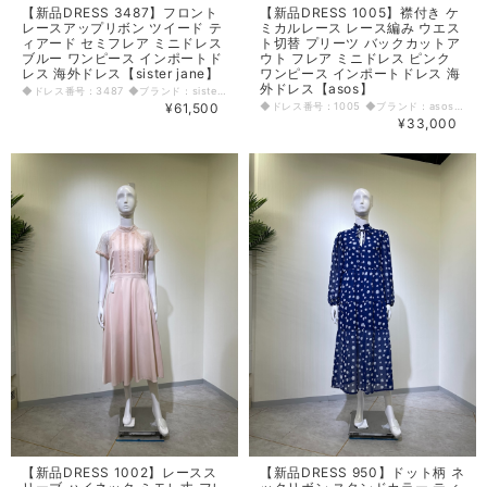
【新品DRESS 3487】フロント
【新品DRESS 1005】襟付き ケ
レースアップリボン ツイード テ
ミカルレース レース編み ウエス
ィアード セミフレア ミニドレス
ト切替 プリーツ バックカットア
ブルー ワンピース インポートド
ウト フレア ミニドレス ピンク
レス 海外ドレス【sister jane】
ワンピース インポートドレス 海
外ドレス【asos】
◆ドレス番号：3487 ◆ブランド：sister jane ◆サイズ：S ◆カラー：ブルー ※平置きサイズ寸法 着丈：約81cm 肩幅：29.5cm バスト：40.5cm ウエスト：34cm ヒップ： 46cm～ アームホール：19.5cm 原産国：中国 素材：ポリエステル100% 〈生地感〉 ＝＝＝＝＝＝＝＝＝＝＝＝＝＝＝＝ 伸縮性：なし 厚み：普通 裏地：あり 透け感：なし ＝＝＝＝＝＝＝＝＝＝＝＝＝＝＝＝ その他 背中ファスナー 胸元のリボンの間透け感あり ◆マネキンサイズ 本体（H） 178cm バスト 78cm ウエスト 59cm ヒップ 87cm
¥61,500
◆ドレス番号：1005 ◆ブランド：asos ◆サイズ：M ◆カラー：ピンク ※平置きサイズ寸法 着丈：84cm 肩幅：35cm バスト：39cm ウエスト：33cm ヒップ： 43cm アームホール：21cm 袖丈：60cm 原産国：中国 素材：ポリエステル100% 〈生地感〉 ＝＝＝＝＝＝＝＝＝＝＝＝＝＝＝＝ 伸縮性：なし 厚み：普通 裏地：あり(一部) 透け感：若干あり ＝＝＝＝＝＝＝＝＝＝＝＝＝＝＝＝ その他 ウエスト下ファスナー28cm 首後ろくるみボタン2個 背中～ウエストまで開き ◆マネキンサイズ 本体（H） 178cm バスト 78cm ウエスト 59cm ヒップ 87cm
¥33,000
【新品DRESS 1002】レースス
【新品DRESS 950】ドット柄 ネ