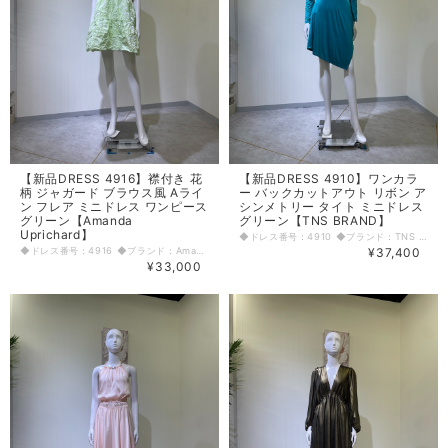
【新品DRESS 4916】襟付き 花
【新品DRESS 4910】ワンカラ
柄 ジャガード ブラウス風 Aライ
ー バックカットアウト リボン ア
ン フレア ミニドレス ワンピース
シンメトリー タイト ミニドレス
グリーン【Amanda
グリーン【TNS BRAND】
Uprichard】
◆ドレス番号：4910 ◆ブランド：TNS BRAND ◆サイズ：L ◆カラー：グリーン ※平置きサイズ寸法 着丈：79cm～99cm(最長) 肩幅：約41cm バスト：約43cm ウエスト：約33.5cm ヒップ： 49cm アームホール：18.5cm 袖丈：57cm 原産国：イタリア 素材：ポリエステル95% エラスタン5% 〈生地感〉 ＝＝＝＝＝＝＝＝＝＝＝＝＝＝＝＝ 伸縮性：あり 厚み：薄手 裏地：なし 透け感：なし ＝＝＝＝＝＝＝＝＝＝＝＝＝＝＝＝ その他 ファスナーなし 生地傷多い ◆マネキンサイズ 本体（H） 178cm バスト 78cm ウエスト 59cm ヒップ 87cm
◆ドレス番号：4916 ◆ブランド：Amanda Uprichard ◆サイズ：M ◆カラー：グリーン ※平置きサイズ寸法 着丈：83cm 肩幅：33cm バスト：48cm ウエスト：45cm ヒップ： 58cm～ アームホール：22cm 原産国：中国 素材：ポリエステル100% 〈生地感〉 ＝＝＝＝＝＝＝＝＝＝＝＝＝＝＝＝ 伸縮性：なし 厚み：普通 裏地：あり 透け感：なし ＝＝＝＝＝＝＝＝＝＝＝＝＝＝＝＝ その他 ファスナーなし 前立てウエストまでオープン ◆マネキンサイズ 本体（H） 178cm バスト 78cm ウエスト 59cm ヒップ 87cm
¥37,400
¥33,000