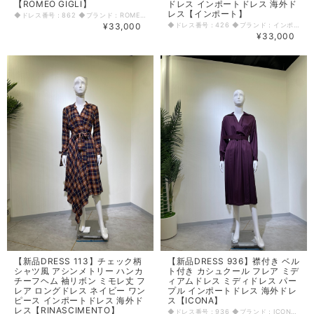
【ROMEO GIGLI】
ドレス インポートドレス 海外ド
レス【インポート】
◆ドレス番号：862 ◆ブランド：ROMEO GIGLI ◆サイズ：L ◆カラー：グリーン ブラック ※平置きサイズ寸法 着丈：87cm～ 肩幅：36cm バスト：44cm ウエスト：39cm ヒップ： 50cm～ アームホール：21cm 原産国：イタリア 素材：ポリエステル100% 〈生地感〉 ＝＝＝＝＝＝＝＝＝＝＝＝＝＝＝＝ 伸縮性：なし 厚み：厚手 裏地：あり(インナーパニエも裏地付き) 透け感：なし ＝＝＝＝＝＝＝＝＝＝＝＝＝＝＝＝ その他 左脇ファスナー 胸パッドあり ウエストタックスカート ◆マネキンサイズ 本体（H） 178cm バスト 78cm ウエスト 59cm ヒップ 87cm
¥33,000
◆ドレス番号：426 ◆ブランド：インポート ◆サイズ：S ◆カラー：ブラック ※平置きサイズ寸法 着丈：NP～ファー上まで132cm バスト：36cm ウエスト：31cm ヒップ： 38cm アームホール：右17cm 〈生地感〉 ＝＝＝＝＝＝＝＝＝＝＝＝＝＝＝＝ 伸縮性：若干あり 厚み：厚手 裏地：なし 透け感：若干あり ＝＝＝＝＝＝＝＝＝＝＝＝＝＝＝＝ その他 背中ファスナー ◆マネキンサイズ 本体（H） 178cm バスト 78cm ウエスト 59cm ヒップ 87cm
¥33,000
【新品DRESS 113】チェック柄
【新品DRESS 936】襟付き ベル
シャツ風 アシンメトリー ハンカ
ト付き カシュクール フレア ミデ
チーフヘム 袖リボン ミモレ丈 フ
ィアムドレス ミディドレス パー
レア ロングドレス ネイビー ワン
プル インポートドレス 海外ドレ
ピース インポートドレス 海外ド
ス【ICONA】
レス【RINASCIMENTO】
◆ドレス番号：936 ◆ブランド：ICONA ◆サイズ：M ◆カラー：パープル ※平置きサイズ寸法 着丈：113cm 肩幅：45cm バスト：40cm ウエスト：31.5cm ヒップ： 45cm アームホール：22cm 袖丈：50cm 原産国：イタリア 素材：ビスコース100% 〈生地感〉 ＝＝＝＝＝＝＝＝＝＝＝＝＝＝＝＝ 伸縮性：なし 厚み：薄手 裏地：なし 透け感：なし ＝＝＝＝＝＝＝＝＝＝＝＝＝＝＝＝ その他 ファスナーなし(かぶりドレス) 別ベルト付き ベルト通しなし ウエストゴム入り伸縮あり 脇ポケットあり 巻きスカート ◆マネキンサイズ 本体（H） 178cm バスト 78cm ウエスト 59cm ヒップ 87cm