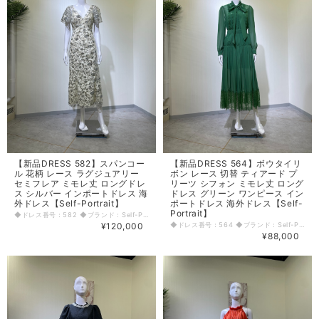
【新品DRESS 582】スパンコー
【新品DRESS 564】ボウタイリ
ル 花柄 レース ラグジュアリー
ボン レース 切替 ティアード プ
セミフレア ミモレ丈 ロングドレ
リーツ シフォン ミモレ丈 ロング
ス シルバー インポートドレス 海
ドレス グリーン ワンピース イン
外ドレス【Self-Portrait】
ポートドレス 海外ドレス【Self-
Portrait】
◆ドレス番号：582 ◆ブランド：Self-Portrait ◆サイズ：S ◆カラー：シルバー ※平置きサイズ寸法 着丈：123cm 肩幅：34cm バスト：40cm ウエスト：34cm ヒップ： 43cm アームホール：21cm 袖丈：22cm 原産国：中国 素材：ポリエステル100% スパンコール 〈生地感〉 ＝＝＝＝＝＝＝＝＝＝＝＝＝＝＝＝ 伸縮性：なし 厚み：普通 裏地：あり 透け感：若干あり ＝＝＝＝＝＝＝＝＝＝＝＝＝＝＝＝ その他 背中ファスナー 後ろ中心ボタン1個 袖口、裾断ち切り仕様(切りっぱなし) ◆マネキンサイズ 本体（H） 178cm バスト 78cm ウエスト 59cm ヒップ 87cm
¥120,000
◆ドレス番号：564 ◆ブランド：Self-Portrait ◆サイズ：S ◆カラー：グリーン ※平置きサイズ寸法 着丈：128cm 肩幅：35cm バスト：38cm ウエスト：31cm ヒップ： フリー アームホール：21cm 袖丈：60cm 原産国：中国 素材：ポリエステル100% 〈生地感〉 ＝＝＝＝＝＝＝＝＝＝＝＝＝＝＝＝ 伸縮性：なし 厚み：薄手 裏地：あり 透け感：若干あり ＝＝＝＝＝＝＝＝＝＝＝＝＝＝＝＝ その他 首後ろボタン3個 開き20cm その下から背中ファスナー ◆マネキンサイズ 本体（H） 178cm バスト 78cm ウエスト 59cm ヒップ 87cm
¥88,000