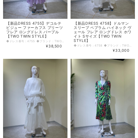
【新品DRESS 4755】デコルテ
【新品DRESS 4758】ドルマン
ビジュー ファーカフス プリーツ
スリーブ ペプラム ハイネック ヴ
フレア ロングドレス パープル
ェール フレア ロングドレス ホワ
【TWO TWIN STYLE】
イト Sサイズ【TWO TWIN
STYLE】
◆ドレス番号：4755 ◆ブランド：TWO TWIN STYLE ◆サイズ：M ◆カラー：パープル ※平置きサイズ寸法 着丈：約134cm 肩幅：39cm バスト：50cm ウエスト：52cm ヒップ： 55cm アームホール：21cm 袖丈：60cm 原産国：中国 素材：ポリエステル100% 〈生地感〉 ＝＝＝＝＝＝＝＝＝＝＝＝＝＝＝＝ 伸縮性：なし 厚み：普通 裏地：あり 透け感：若干あり ＝＝＝＝＝＝＝＝＝＝＝＝＝＝＝＝ その他 背中ファスナー ◆マネキンサイズ 本体（H） 178cm バスト 78cm ウエスト 59cm ヒップ 87cm
¥38,500
◆ドレス番号：4758 ◆ブランド：TWO TWIN STYLE ◆サイズ：S ◆カラー：ホワイト ※平置きサイズ寸法 着丈：142cm バスト：44cm ウエスト：34cm ヒップ： 55cm アームホール：26cm 袖丈：NP～57cm 原産国：中国 素材：ポリエステル100% 〈生地感〉 ＝＝＝＝＝＝＝＝＝＝＝＝＝＝＝＝ 伸縮性：なし 厚み：普通 裏地：あり 透け感：あり ＝＝＝＝＝＝＝＝＝＝＝＝＝＝＝＝ その他 左肩ファスナーあり ウエスト下(腰回り)ゴム入り伸縮あり 共生地リボンベルト付き 首ボタン3個 ◆マネキンサイズ 本体（H） 178cm バスト 78cm ウエスト 59cm ヒップ 87cm
¥33,000