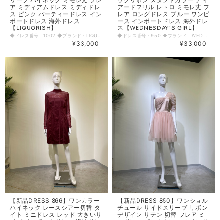
リーブ ハイネック ミモレ丈 フレ
ックリボン スタンドカラー ティ
ア ミディアムドレス ミディドレ
アードフリル レトロ ミモレ丈 フ
ス ピンク パーティードレス イン
レア ロングドレス ブルー ワンピ
ポートドレス 海外ドレス
ース インポートドレス 海外ドレ
【LIQUORISH】
ス【WEDNESDAY'S GIRL】
◆ドレス番号：1002 ◆ブランド：LIQUORISH ◆サイズ：M ◆カラー：ピンク ※平置きサイズ寸法 着丈：115.5cm バスト：40cm ウエスト：35.5cm ヒップ： 64cm アームホール：25cm 袖丈：25.5cm 原産国：中国 素材：ポリエステル100% 〈生地感〉 ＝＝＝＝＝＝＝＝＝＝＝＝＝＝＝＝ 伸縮性：なし 厚み：普通 裏地：あり 透け感：若干あり ＝＝＝＝＝＝＝＝＝＝＝＝＝＝＝＝ その他 背中ファスナー ◆マネキンサイズ 本体（H） 178cm バスト 78cm ウエスト 59cm ヒップ 87cm
◆ドレス番号：950 ◆ブランド：WEDNESDAY'S GIRL ◆サイズ：XS ◆カラー：ブルー ※平置きサイズ寸法 着丈：124cm 裏地スカート40cm 肩幅：34cm バスト：42cm ウエスト：41cm ヒップ： 50cm～ アームホール：20cm 袖丈：58cm 原産国：インド 素材：ポリエステル100% 〈生地感〉 ＝＝＝＝＝＝＝＝＝＝＝＝＝＝＝＝ 伸縮性：なし 厚み：薄手 裏地：あり 透け感：あり ＝＝＝＝＝＝＝＝＝＝＝＝＝＝＝＝ その他 ファスナーなし(かぶりドレス) 袖口ゴム入り 首元20cm開き ◆マネキンサイズ 本体（H） 178cm バスト 78cm ウエスト 59cm ヒップ 87cm
¥33,000
¥33,000
【新品DRESS 866】ワンカラー
【新品DRESS 850】ワンショル
ハイネック レースシアー切替 タ
チュール サイドスリーブ リボン
イト ミニドレス レッド 大きいサ
デザイン サテン 切替 フレア ミ