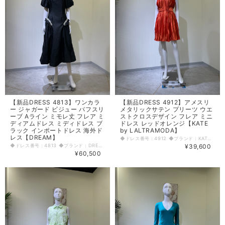
【新品DRESS 4813】ワンカラ
【新品DRESS 4912】アメスリ
ー ジャガード ビジュー パフスリ
メタリックサテン プリーツ ウエ
ーブ Aライン ミモレ丈 フレア ミ
ストクロスデザイン フレア ミニ
ディアムドレス ミディドレス ブ
ドレス レッドオレンジ【KATE
ラック インポートドレス 海外ド
by LALTRAMODA】
レス【DREAM】
◆ドレス番号：4912 ◆ブランド：KATE by LALTRAMODA ◆サイズ：S ◆カラー：レッドオレンジ ※平置きサイズ寸法 着丈：NP～89cm バスト：42cm ウエスト：32cm ヒップ： 48cm アームホール：24cm 〈生地感〉 ＝＝＝＝＝＝＝＝＝＝＝＝＝＝＝＝ 伸縮性：なし 厚み：普通 裏地：あり 透け感：なし ＝＝＝＝＝＝＝＝＝＝＝＝＝＝＝＝ その他 背中ファスナー ウエストゴム入り伸縮あり ◆マネキンサイズ 本体（H） 178cm バスト 78cm ウエスト 59cm ヒップ 87cm
◆ドレス番号：4813 ◆ブランド：DREAM ◆サイズ：XS ◆カラー：ブラック ※平置きサイズ寸法 着丈：119cm 肩幅：29.5cm バスト：39cm ウエスト：35cm ヒップ： 52cm アームホール：24.5cm 袖丈：25cm 原産国：中国 素材：ポリエステル100% 〈生地感〉 ＝＝＝＝＝＝＝＝＝＝＝＝＝＝＝＝ 伸縮性：なし 厚み：普通 裏地：あり 透け感：あり ＝＝＝＝＝＝＝＝＝＝＝＝＝＝＝＝ その他 背中ファスナー ◆マネキンサイズ 本体（H） 178cm バスト 78cm ウエスト 59cm ヒップ 87cm
¥39,600
¥60,500