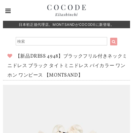
日本初正規代理店。MONTSANDがCOCODEに新登場。
【新品DRESS 4948】ブラックフリル付きネックミ
ニドレス ブラック タイトミニドレス バイカラー ワン
ホン ワンピース 【MONTSAND】