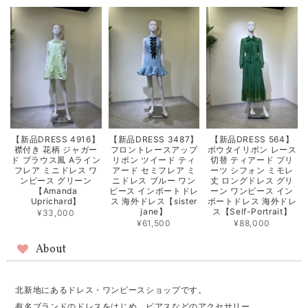
【新品DRESS 4916】
【新品DRESS 3487】
【新品DRESS 564】
襟付き 花柄 ジャガー
フロントレースアップ
ボウタイリボン レース
ド ブラウス風 Aライン
リボン ツイード ティ
切替 ティアード プリ
フレア ミニドレス ワ
アード セミフレア ミ
ーツ シフォン ミモレ
ンピース グリーン
ニドレス ブルー ワン
丈 ロングドレス グリ
【Amanda
ピース インポートドレ
ーン ワンピース イン
Uprichard】
ス 海外ドレス【sister
ポートドレス 海外ドレ
jane】
ス【Self-Portrait】
¥33,000
¥61,500
¥88,000
About
北新地にあるドレス・ワンピースショップです。
有名ブランドのドレスをはじめ、ピアスなどのアクセサリー、