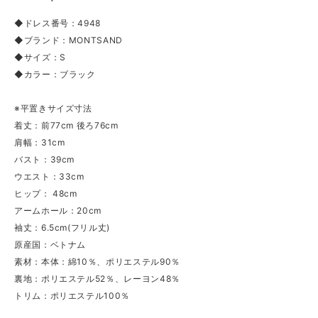
◆ドレス番号：4948
◆ブランド：MONTSAND
◆サイズ：S
◆カラー：ブラック
※平置きサイズ寸法
着丈：前77cm 後ろ76cm
肩幅：31cm
バスト：39cm
ウエスト：33cm
ヒップ： 48cm
アームホール：20cm
袖丈：6.5cm(フリル丈)
原産国：ベトナム
素材：本体：綿10％、ポリエステル90％
裏地：ポリエステル52％、レーヨン48％
トリム：ポリエステル100％