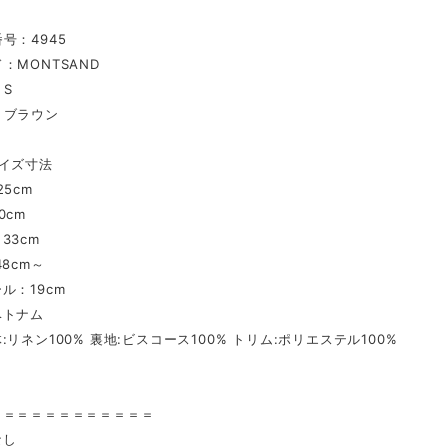
号：4945
：MONTSAND
S
：ブラウン
イズ寸法
5cm
0cm
33cm
48cm～
ル：19cm
ベトナム
:リネン100% 裏地:ビスコース100% トリム:ポリエステル100%
〉
＝＝＝＝＝＝＝＝＝＝＝＝
なし