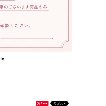
ble
Save