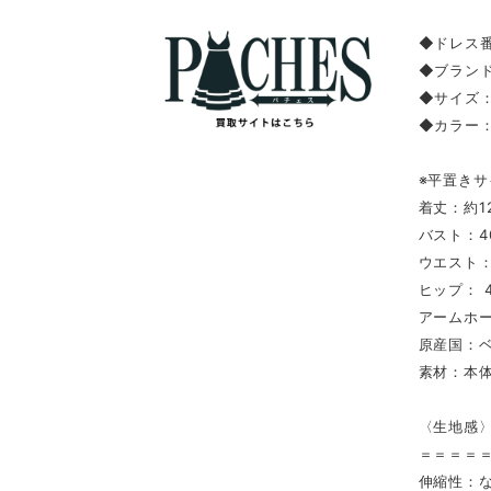
◆ドレス番
◆ブランド
◆サイズ：
◆カラー
※平置きサ
着丈：約12
バスト：4
ウエスト：
ヒップ： 
アームホー
原産国：
素材：本体
〈生地感
＝＝＝＝
伸縮性：