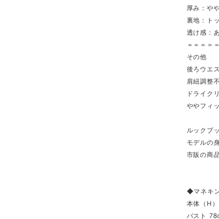
厚み：や
裏地：ト
透け感：
＝＝＝＝
その他
後ろウエ
肩紐調整
ドライク
ややフィ
ルックブ
モデルの身
市販の商品
◆マネキ
本体（H） 
バスト 78