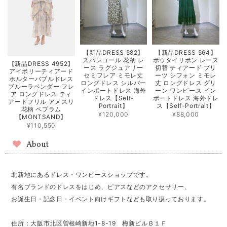
【新品DRESS 582】
【新品DRESS 564】
スパンコール 花柄 レ
ボウタイリボン レース
【新品DRESS 4952】
ース ラグジュアリー
切替 ティアード プリ
アイボリーティアード
セミフレア ミモレ丈
ーツ シフォン ミモレ
ホルターバブルドレス
ロングドレス シルバー
丈 ロングドレス グリ
ブルーラベンダー フレ
インポートドレス 海外
ーン ワンピース イン
ア ロングドレス ティ
ドレス【Self-
ポートドレス 海外ドレ
アードフリル アメスリ
Portrait】
ス【Self-Portrait】
花柄 ペプラム
¥120,000
¥88,000
【MONTSAND】
¥110,550
About
北新地にあるドレス・ワンピースショップです。
有名ブランドのドレスをはじめ、ピアスなどのアクセサリー、
お誕生日・記念日・イベント向けギフトなども取り扱っております。
住所：大阪市北区曽根崎新地1-8-19 梅新ビルＢ１Ｆ