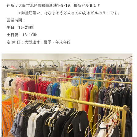
住所：大阪市北区曽根崎新地1-8-19 梅新ビルＢ１Ｆ
※御堂筋沿い、はなまるうどんさんのあるビルのＢ１です。
営業時間：
平日 15-21時
土日祝 13-19時
定 休 日：大型連休・夏季・年末年始