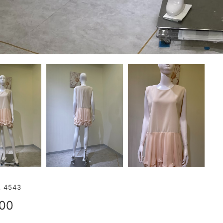
4543
800