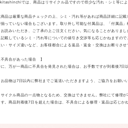
E kitashinchiでは、商品はリサイクル品ですので些少な汚れ・シミ
載商品は厳重な商品チェックの上、シミ・汚れ等があれば商品詳細に記載
が揃っていない場合もございます。取り外し可能な付属品は、「付属品」
くお読みいただき、ご了承の上ご注文ください。気になることがありまし
に記載しているシミ・汚れ等についての値引き交渉等も応じかねますので
違い・サイズ違いなど、お客様都合による返品・返金・交換はお断りさせ
不具合があった場合 】
に、万が一商品に不具合を発見された場合は、お手数ですが到着後7日以内
、お品物は7日以内に弊社までご返送いただきますよう、ご協力をお願い
リサイクル商品の一点物となるため、交換はできません。弊社にて修理が
ます。商品到着後7日を超えた場合は、不具合による修理・返品は応じか