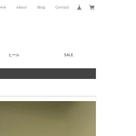
ome
About
Blog
Contact
ヒール
SALE