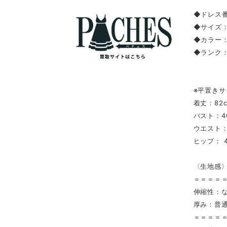
◆ドレス番
◆サイズ：
◆カラー
◆ランク
※平置きサ
着丈：82
バスト：46
ウエスト：4
ヒップ： 4
〈生地感
＝＝＝＝
伸縮性：
厚み：普
＝＝＝＝