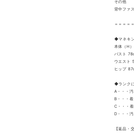
その他
背中ファ
＝＝＝＝
◆マネキ
本体（H） 
バスト 78
ウエスト 5
ヒップ 87
◆ランク
A・・・
B・・・
C・・・
D・・・
【返品・