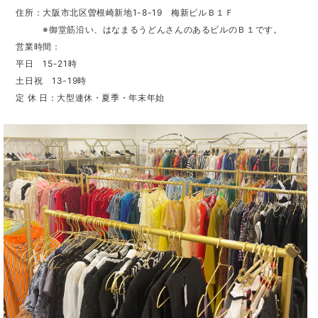
住所：大阪市北区曽根崎新地1-8-19 梅新ビルＢ１Ｆ
※御堂筋沿い、はなまるうどんさんのあるビルのＢ１です。
営業時間：
平日 15-21時
土日祝 13-19時
定 休 日：大型連休・夏季・年末年始