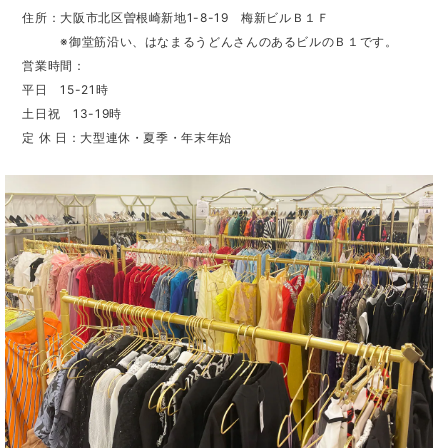
住所：大阪市北区曽根崎新地1-8-19 梅新ビルＢ１Ｆ
※御堂筋沿い、はなまるうどんさんのあるビルのＢ１です。
営業時間：
平日 15-21時
土日祝 13-19時
定 休 日：大型連休・夏季・年末年始