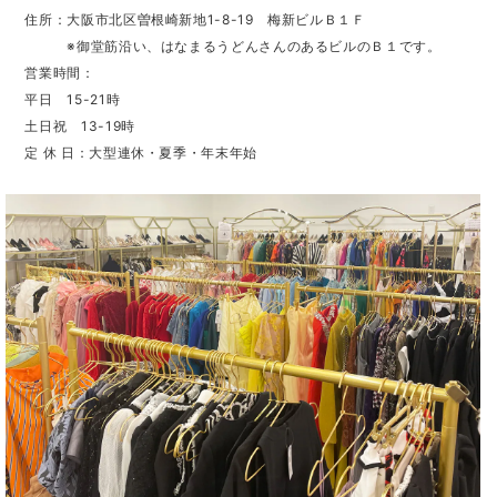
住所：大阪市北区曽根崎新地1-8-19 梅新ビルＢ１Ｆ
※御堂筋沿い、はなまるうどんさんのあるビルのＢ１です。
営業時間：
平日 15-21時
土日祝 13-19時
定 休 日：大型連休・夏季・年末年始