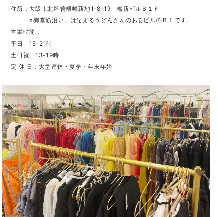
住所：大阪市北区曽根崎新地1-8-19 梅新ビルＢ１Ｆ
※御堂筋沿い、はなまるうどんさんのあるビルのＢ１です。
営業時間：
平日 15-21時
土日祝 13-19時
定 休 日：大型連休・夏季・年末年始