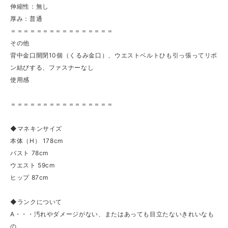
伸縮性：無し
厚み：普通
＝＝＝＝＝＝＝＝＝＝＝＝＝＝＝＝
その他
背中金口開閉10個（くるみ金口）、ウエストベルトひも引っ張ってリボ
ン結びする、ファスナーなし
使用感
＝＝＝＝＝＝＝＝＝＝＝＝＝＝＝＝
◆マネキンサイズ
本体（H） 178cm
バスト 78cm
ウエスト 59cm
ヒップ 87cm
◆ランクについて
A・・・汚れやダメージがない、またはあっても目立たないきれいなも
の