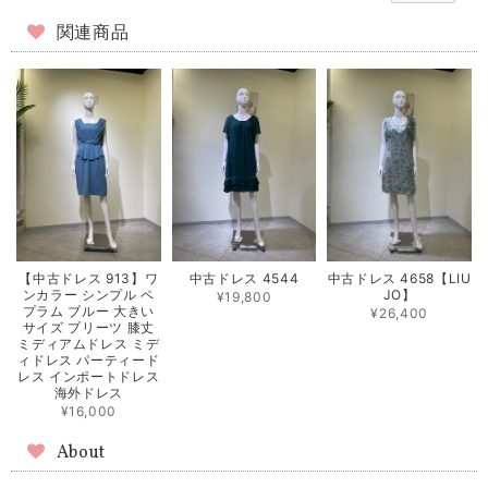
関連商品
【中古ドレス 913】ワ
中古ドレス 4544
中古ドレス 4658【LIU
ンカラー シンプル ペ
JO】
¥19,800
プラム ブルー 大きい
¥26,400
サイズ プリーツ 膝丈
ミディアムドレス ミデ
ィドレス パーティード
レス インポートドレス
海外ドレス
¥16,000
About