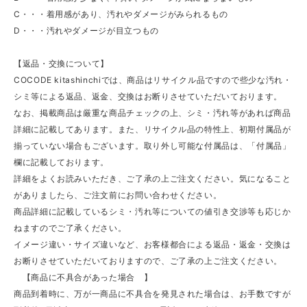
C・・・着用感があり、汚れやダメージがみられるもの
D・・・汚れやダメージが目立つもの
【返品・交換について】
COCODE kitashinchiでは、商品はリサイクル品ですので些少な汚れ・
シミ等による返品、返金、交換はお断りさせていただいております。
なお、掲載商品は厳重な商品チェックの上、シミ・汚れ等があれば商品
詳細に記載してあります。また、リサイクル品の特性上、初期付属品が
揃っていない場合もございます。取り外し可能な付属品は、「付属品」
欄に記載しております。
詳細をよくお読みいただき、ご了承の上ご注文ください。気になること
がありましたら、ご注文前にお問い合わせください。
商品詳細に記載しているシミ・汚れ等についての値引き交渉等も応じか
ねますのでご了承ください。
イメージ違い・サイズ違いなど、お客様都合による返品・返金・交換は
お断りさせていただいておりますので、ご了承の上ご注文ください。
【商品に不具合があった場合 】
商品到着時に、万が一商品に不具合を発見された場合は、お手数ですが