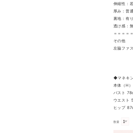
伸縮性：
厚み：普
裏地：有
透け感：
＝＝＝＝
その他
左脇ファス
◆マネキ
本体（H） 
バスト 78
ウエスト 5
ヒップ 87
数量