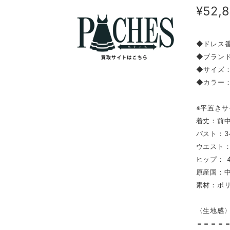
¥52,
◆ドレス番
◆ブランド
◆サイズ：
◆カラー
※平置きサ
着丈：前中
バスト：3
ウエスト：3
ヒップ： 4
原産国：
素材：ポリ
〈生地感
＝＝＝＝