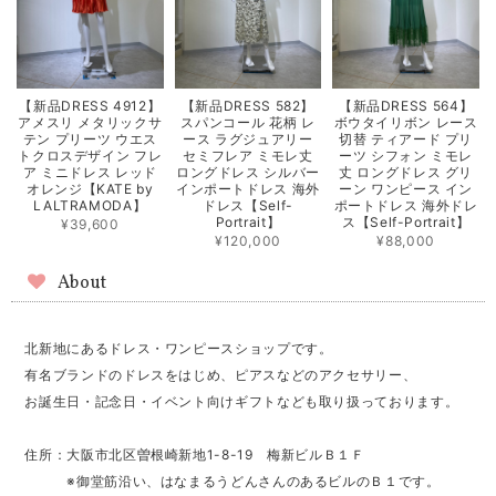
【新品DRESS 4912】
【新品DRESS 582】
【新品DRESS 564】
アメスリ メタリックサ
スパンコール 花柄 レ
ボウタイリボン レース
テン プリーツ ウエス
ース ラグジュアリー
切替 ティアード プリ
トクロスデザイン フレ
セミフレア ミモレ丈
ーツ シフォン ミモレ
ア ミニドレス レッド
ロングドレス シルバー
丈 ロングドレス グリ
オレンジ【KATE by
インポートドレス 海外
ーン ワンピース イン
LALTRAMODA】
ドレス【Self-
ポートドレス 海外ドレ
Portrait】
ス【Self-Portrait】
¥39,600
¥120,000
¥88,000
About
北新地にあるドレス・ワンピースショップです。
有名ブランドのドレスをはじめ、ピアスなどのアクセサリー、
お誕生日・記念日・イベント向けギフトなども取り扱っております。
住所：大阪市北区曽根崎新地1-8-19 梅新ビルＢ１Ｆ
※御堂筋沿い、はなまるうどんさんのあるビルのＢ１です。