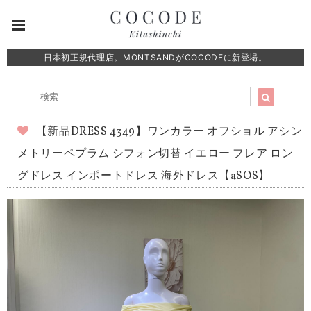
日本初正規代理店。MONTSANDがCOCODEに新登場。
【新品DRESS 4349】ワンカラー オフショル アシン
メトリーペプラム シフォン切替 イエロー フレア ロン
グドレス インポートドレス 海外ドレス【aSOS】