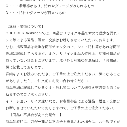
C・・・着用感があり、汚れやダメージがみられるもの
D・・・汚れやダメージが目立つもの
【返品・交換について】
COCODE kitashinchiでは、商品はリサイクル品ですので些少な汚れ・
シミ等による返品、返金、交換はお断りさせていただいております。
なお、掲載商品は厳重な商品チェックの上、シミ・汚れ等があれば商品
詳細に記載してあります。また、リサイクル品の特性上、初期付属品が
揃っていない場合もございます。取り外し可能な付属品は、「付属品」
欄に記載しております。
詳細をよくお読みいただき、ご了承の上ご注文ください。気になること
がありましたら、ご注文前にお問い合わせください。
商品詳細に記載しているシミ・汚れ等についての値引き交渉等も応じか
ねますのでご了承ください。
イメージ違い・サイズ違いなど、お客様都合による返品・返金・交換は
お断りさせていただいておりますので、ご了承の上ご注文ください。
【商品に不具合があった場合 】
商品到着時に、万が一商品に不具合を発見された場合は、お手数ですが