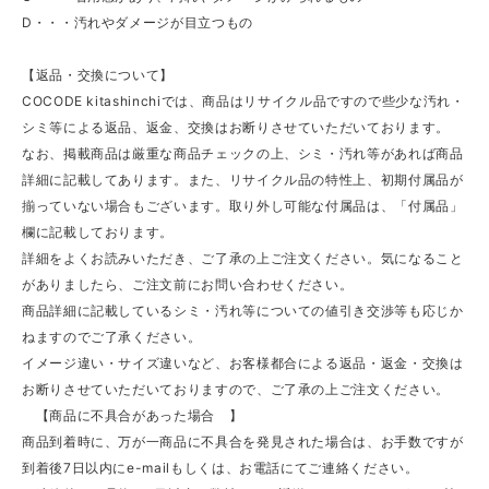
D・・・汚れやダメージが目立つもの
【返品・交換について】
COCODE kitashinchiでは、商品はリサイクル品ですので些少な汚れ・
シミ等による返品、返金、交換はお断りさせていただいております。
なお、掲載商品は厳重な商品チェックの上、シミ・汚れ等があれば商品
詳細に記載してあります。また、リサイクル品の特性上、初期付属品が
揃っていない場合もございます。取り外し可能な付属品は、「付属品」
欄に記載しております。
詳細をよくお読みいただき、ご了承の上ご注文ください。気になること
がありましたら、ご注文前にお問い合わせください。
商品詳細に記載しているシミ・汚れ等についての値引き交渉等も応じか
ねますのでご了承ください。
イメージ違い・サイズ違いなど、お客様都合による返品・返金・交換は
お断りさせていただいておりますので、ご了承の上ご注文ください。
【商品に不具合があった場合 】
商品到着時に、万が一商品に不具合を発見された場合は、お手数ですが
到着後7日以内にe-mailもしくは、お電話にてご連絡ください。