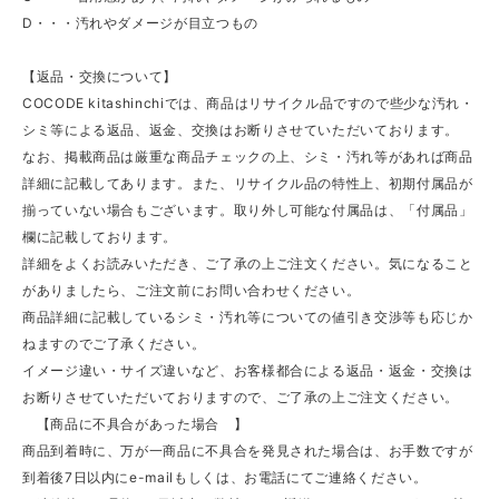
D・・・汚れやダメージが目立つもの
【返品・交換について】
COCODE kitashinchiでは、商品はリサイクル品ですので些少な汚れ・
シミ等による返品、返金、交換はお断りさせていただいております。
なお、掲載商品は厳重な商品チェックの上、シミ・汚れ等があれば商品
詳細に記載してあります。また、リサイクル品の特性上、初期付属品が
揃っていない場合もございます。取り外し可能な付属品は、「付属品」
欄に記載しております。
詳細をよくお読みいただき、ご了承の上ご注文ください。気になること
がありましたら、ご注文前にお問い合わせください。
商品詳細に記載しているシミ・汚れ等についての値引き交渉等も応じか
ねますのでご了承ください。
イメージ違い・サイズ違いなど、お客様都合による返品・返金・交換は
お断りさせていただいておりますので、ご了承の上ご注文ください。
【商品に不具合があった場合 】
商品到着時に、万が一商品に不具合を発見された場合は、お手数ですが
到着後7日以内にe-mailもしくは、お電話にてご連絡ください。