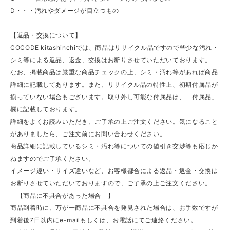
D・・・汚れやダメージが目立つもの
【返品・交換について】
COCODE kitashinchiでは、商品はリサイクル品ですので些少な汚れ・
シミ等による返品、返金、交換はお断りさせていただいております。
なお、掲載商品は厳重な商品チェックの上、シミ・汚れ等があれば商品
詳細に記載してあります。また、リサイクル品の特性上、初期付属品が
揃っていない場合もございます。取り外し可能な付属品は、「付属品」
欄に記載しております。
詳細をよくお読みいただき、ご了承の上ご注文ください。気になること
がありましたら、ご注文前にお問い合わせください。
商品詳細に記載しているシミ・汚れ等についての値引き交渉等も応じか
ねますのでご了承ください。
イメージ違い・サイズ違いなど、お客様都合による返品・返金・交換は
お断りさせていただいておりますので、ご了承の上ご注文ください。
【商品に不具合があった場合 】
商品到着時に、万が一商品に不具合を発見された場合は、お手数ですが
到着後7日以内にe-mailもしくは、お電話にてご連絡ください。