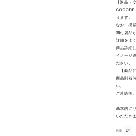
【返品・
COCOD
ります。
なお、掲
期付属品
詳細をよ
商品詳細
イメージ
ださい。
【商品に
商品到着時
い。
ご連絡後
基本的に
いただき
数量