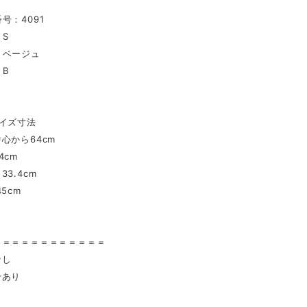
号：4091
S
：ベージュ
：B
イズ寸法
心から64cm
4cm
3.4cm
5cm
〉
＝＝＝＝＝＝＝＝＝＝＝＝
なし
干あり