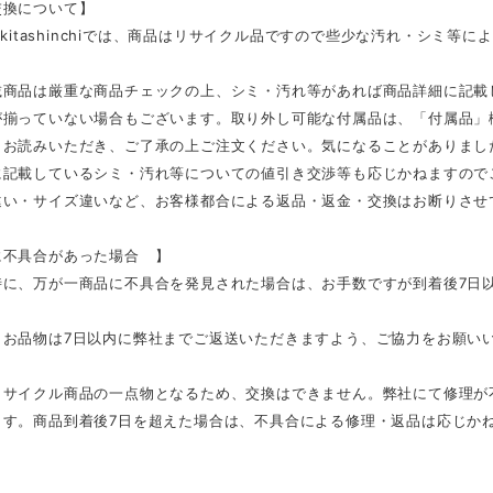
交換について】
E kitashinchiでは、商品はリサイクル品ですので些少な汚れ・シミ
載商品は厳重な商品チェックの上、シミ・汚れ等があれば商品詳細に記載
が揃っていない場合もございます。取り外し可能な付属品は、「付属品」
くお読みいただき、ご了承の上ご注文ください。気になることがありまし
に記載しているシミ・汚れ等についての値引き交渉等も応じかねますので
違い・サイズ違いなど、お客様都合による返品・返金・交換はお断りさせ
不具合があった場合 】
に、万が一商品に不具合を発見された場合は、お手数ですが到着後7日以内
、お品物は7日以内に弊社までご返送いただきますよう、ご協力をお願い
リサイクル商品の一点物となるため、交換はできません。弊社にて修理が
ます。商品到着後7日を超えた場合は、不具合による修理・返品は応じか