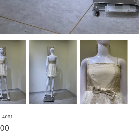
4091
000