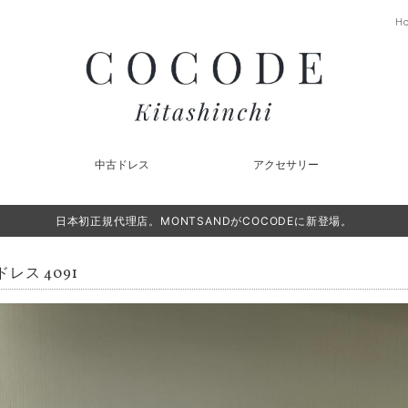
H
中古ドレス
アクセサリー
日本初正規代理店。MONTSANDがCOCODEに新登場。
レス 4091