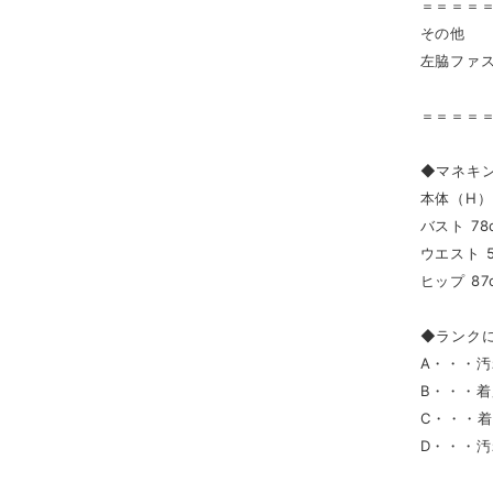
＝＝＝＝
その他
左脇ファ
＝＝＝＝
◆マネキ
本体（H） 
バスト 78
ウエスト 5
ヒップ 87
◆ランク
A・・・
B・・・
C・・・
D・・・