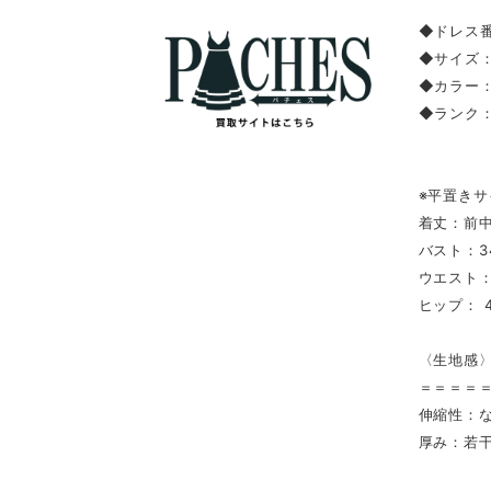
◆ドレス番
◆サイズ：
◆カラー
◆ランク
※平置きサ
着丈：前中
バスト：3
ウエスト：3
ヒップ： 4
〈生地感
＝＝＝＝
伸縮性：
厚み：若