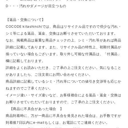
D・・・汚れやダメージが目立つもの
【返品・交換について】
COCODE kitashinchiでは、商品はリサイクル品ですので些少な汚れ・
シミ等による返品、返金、交換はお断りさせていただいております。
なお、掲載商品は厳重な商品チェックの上、シミ・汚れ等があれば商品
詳細に記載してあります。また、リサイクル品の特性上、初期付属品が
揃っていない場合もございます。取り外し可能な付属品は、「付属品」
欄に記載しております。
詳細をよくお読みいただき、ご了承の上ご注文ください。気になること
がありましたら、ご注文前にお問い合わせください。
商品詳細に記載しているシミ・汚れ等についての値引き交渉等も応じか
ねますのでご了承ください。
イメージ違い・サイズ違いなど、お客様都合による返品・返金・交換は
お断りさせていただいておりますので、ご了承の上ご注文ください。
【商品に不具合があった場合 】
商品到着時に、万が一商品に不具合を発見された場合は、お手数ですが
到着後7日以内にe-mailもしくは、お電話にてご連絡ください。