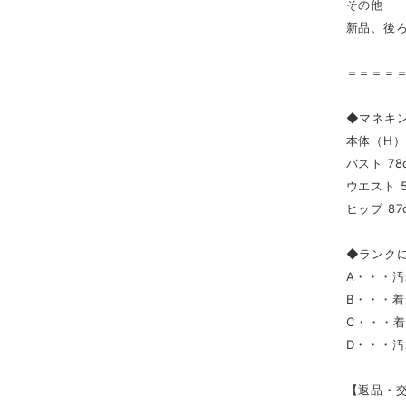
その他
新品、後
＝＝＝＝
◆マネキ
本体（H） 
バスト 78
ウエスト 5
ヒップ 87
◆ランク
A・・・
B・・・
C・・・
D・・・
【返品・