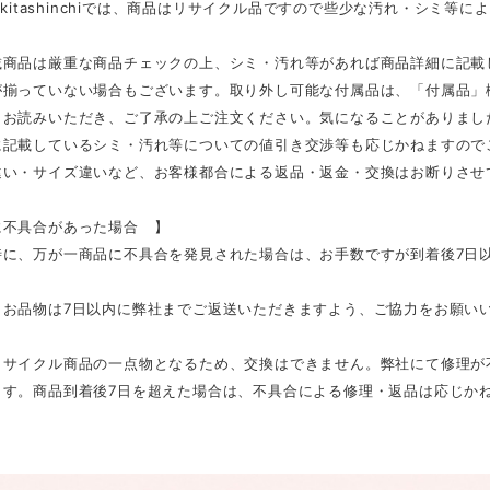
E kitashinchiでは、商品はリサイクル品ですので些少な汚れ・シミ
載商品は厳重な商品チェックの上、シミ・汚れ等があれば商品詳細に記載
が揃っていない場合もございます。取り外し可能な付属品は、「付属品」
くお読みいただき、ご了承の上ご注文ください。気になることがありまし
に記載しているシミ・汚れ等についての値引き交渉等も応じかねますので
違い・サイズ違いなど、お客様都合による返品・返金・交換はお断りさせ
不具合があった場合 】
に、万が一商品に不具合を発見された場合は、お手数ですが到着後7日以内
、お品物は7日以内に弊社までご返送いただきますよう、ご協力をお願い
リサイクル商品の一点物となるため、交換はできません。弊社にて修理が
ます。商品到着後7日を超えた場合は、不具合による修理・返品は応じか