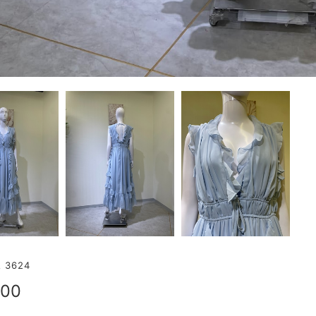
3624
500