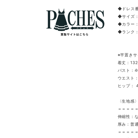
◆ドレス番
◆サイズ：
◆カラー
◆ランク
※平置きサ
着丈：132
バスト：4
ウエスト：
ヒップ： 4
〈生地感
＝＝＝＝
伸縮性：
厚み：普
＝＝＝＝