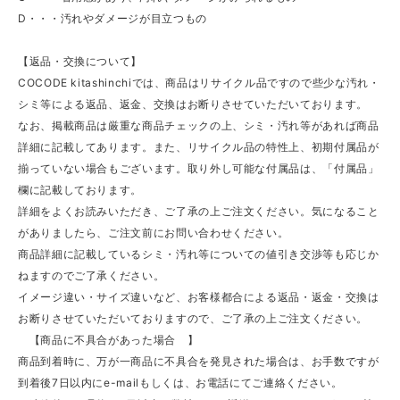
D・・・汚れやダメージが目立つもの
【返品・交換について】
COCODE kitashinchiでは、商品はリサイクル品ですので些少な汚れ・
シミ等による返品、返金、交換はお断りさせていただいております。
なお、掲載商品は厳重な商品チェックの上、シミ・汚れ等があれば商品
詳細に記載してあります。また、リサイクル品の特性上、初期付属品が
揃っていない場合もございます。取り外し可能な付属品は、「付属品」
欄に記載しております。
詳細をよくお読みいただき、ご了承の上ご注文ください。気になること
がありましたら、ご注文前にお問い合わせください。
商品詳細に記載しているシミ・汚れ等についての値引き交渉等も応じか
ねますのでご了承ください。
イメージ違い・サイズ違いなど、お客様都合による返品・返金・交換は
お断りさせていただいておりますので、ご了承の上ご注文ください。
【商品に不具合があった場合 】
商品到着時に、万が一商品に不具合を発見された場合は、お手数ですが
到着後7日以内にe-mailもしくは、お電話にてご連絡ください。