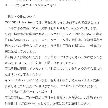
D・・・汚れやダメージが目立つもの
【返品・交換について】
COCODE kitashinchiでは、商品はリサイクル品ですので些少な汚れ・
シミ等による返品、返金、交換はお断りさせていただいております。
なお、掲載商品は厳重な商品チェックの上、シミ・汚れ等があれば商品
詳細に記載してあります。また、リサイクル品の特性上、初期付属品が
揃っていない場合もございます。取り外し可能な付属品は、「付属品」
欄に記載しております。
詳細をよくお読みいただき、ご了承の上ご注文ください。気になること
がありましたら、ご注文前にお問い合わせください。
商品詳細に記載しているシミ・汚れ等についての値引き交渉等も応じか
ねますのでご了承ください。
イメージ違い・サイズ違いなど、お客様都合による返品・返金・交換は
お断りさせていただいておりますので、ご了承の上ご注文ください。
【商品に不具合があった場合 】
商品到着時に、万が一商品に不具合を発見された場合は、お手数ですが
到着後7日以内にe-mailもしくは、お電話にてご連絡ください。