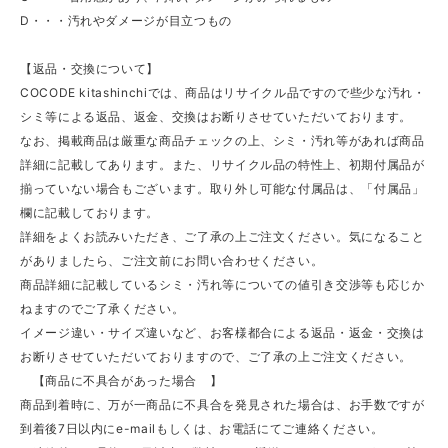
D・・・汚れやダメージが目立つもの
【返品・交換について】
COCODE kitashinchiでは、商品はリサイクル品ですので些少な汚れ・
シミ等による返品、返金、交換はお断りさせていただいております。
なお、掲載商品は厳重な商品チェックの上、シミ・汚れ等があれば商品
詳細に記載してあります。また、リサイクル品の特性上、初期付属品が
揃っていない場合もございます。取り外し可能な付属品は、「付属品」
欄に記載しております。
詳細をよくお読みいただき、ご了承の上ご注文ください。気になること
がありましたら、ご注文前にお問い合わせください。
商品詳細に記載しているシミ・汚れ等についての値引き交渉等も応じか
ねますのでご了承ください。
イメージ違い・サイズ違いなど、お客様都合による返品・返金・交換は
お断りさせていただいておりますので、ご了承の上ご注文ください。
【商品に不具合があった場合 】
商品到着時に、万が一商品に不具合を発見された場合は、お手数ですが
到着後7日以内にe-mailもしくは、お電話にてご連絡ください。