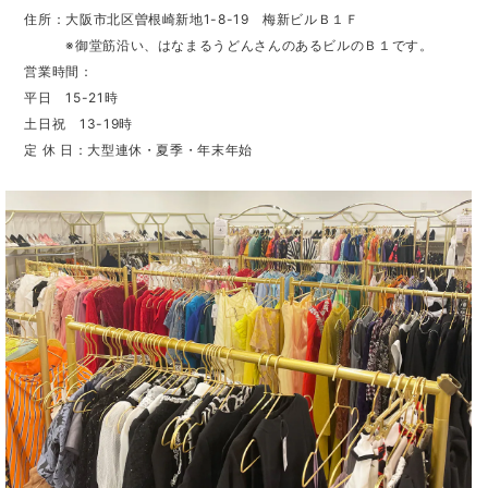
住所：大阪市北区曽根崎新地1-8-19 梅新ビルＢ１Ｆ
※御堂筋沿い、はなまるうどんさんのあるビルのＢ１です。
営業時間：
平日 15-21時
土日祝 13-19時
定 休 日：大型連休・夏季・年末年始