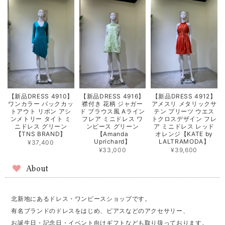
【新品DRESS 4910】
【新品DRESS 4916】
【新品DRESS 4912】
ワンカラー バックカッ
襟付き 花柄 ジャガー
アメスリ メタリックサ
トアウト リボン アシ
ド ブラウス風 Aライン
テン プリーツ ウエス
ンメトリー タイト ミ
フレア ミニドレス ワ
トクロスデザイン フレ
ニドレス グリーン
ンピース グリーン
ア ミニドレス レッド
【TNS BRAND】
【Amanda
オレンジ【KATE by
Uprichard】
LALTRAMODA】
¥37,400
¥33,000
¥39,600
About
北新地にあるドレス・ワンピースショップです。
有名ブランドのドレスをはじめ、ピアスなどのアクセサリー、
お誕生日・記念日・イベント向けギフトなども取り扱っております。