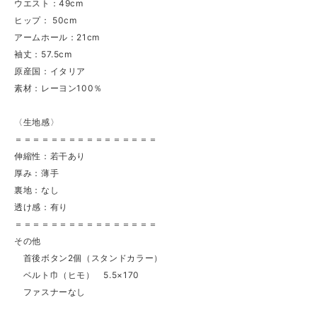
ウエスト：49cm
ヒップ： 50cm
アームホール：21cm
袖丈：57.5cm
原産国：イタリア
素材：レーヨン100％
〈生地感〉
＝＝＝＝＝＝＝＝＝＝＝＝＝＝＝＝
伸縮性：若干あり
厚み：薄手
裏地：なし
透け感：有り
＝＝＝＝＝＝＝＝＝＝＝＝＝＝＝＝
その他
首後ボタン2個（スタンドカラー）
ベルト巾（ヒモ） 5.5×170
ファスナーなし