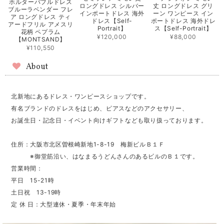
ホルターバブルドレス
ロングドレス シルバー
丈 ロングドレス グリ
ブルーラベンダー フレ
インポートドレス 海外
ーン ワンピース イン
ア ロングドレス ティ
ドレス【Self-
ポートドレス 海外ドレ
アードフリル アメスリ
Portrait】
ス【Self-Portrait】
花柄 ペプラム
¥120,000
¥88,000
【MONTSAND】
¥110,550
About
北新地にあるドレス・ワンピースショップです。
有名ブランドのドレスをはじめ、ピアスなどのアクセサリー、
お誕生日・記念日・イベント向けギフトなども取り扱っております。
住所：大阪市北区曽根崎新地1-8-19 梅新ビルＢ１Ｆ
※御堂筋沿い、はなまるうどんさんのあるビルのＢ１です。
営業時間：
平日 15-21時
土日祝 13-19時
定 休 日：大型連休・夏季・年末年始