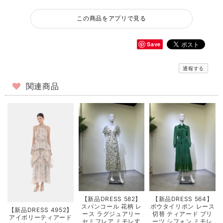
この商品をアプリで見る
Save
通報する
関連商品
【新品DRESS 582】
【新品DRESS 564】
スパンコール 花柄 レ
ボウタイリボン レース
【新品DRESS 4952】
ース ラグジュアリー
切替 ティアード プリ
アイボリーティアード
セミフレア ミモレ丈
ーツ シフォン ミモレ