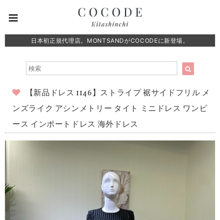
日本初正規代理店。MONTSANDがCOCODEに新登場。
【新品ドレス 1146】ストライプ 裾サイドフリル メ
ンズライク アシンメトリー タイト ミニドレス ワンピ
ース インポートドレス 海外ドレス