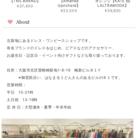
【TNS BRAND】
【Amanda
オレンジ【KATE by
Uprichard】
LALTRAMODA】
¥37,400
¥33,000
¥39,600
About
北新地にあるドレス・ワンピースショップです。
有名ブランドのドレスをはじめ、ピアスなどのアクセサリー、
お誕生日・記念日・イベント向けギフトなども取り扱っております。
住所：大阪市北区曽根崎新地1-8-19 梅新ビルＢ１Ｆ
※御堂筋沿い、はなまるうどんさんのあるビルのＢ１です。
営業時間：
平日 15-21時
土日祝 13-19時
定 休 日：大型連休・夏季・年末年始