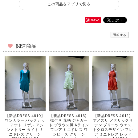
この商品をアプリで見る
Save
通報する
関連商品
【新品DRESS 4910】
【新品DRESS 4916】
【新品DRESS 4912】
ワンカラー バックカッ
襟付き 花柄 ジャガー
アメスリ メタリックサ
トアウト リボン アシ
ド ブラウス風 Aライン
テン プリーツ ウエス
ンメトリー タイト ミ
フレア ミニドレス ワ
トクロスデザイン フレ
ニドレス グリーン
ンピース グリーン
ア ミニドレス レッド