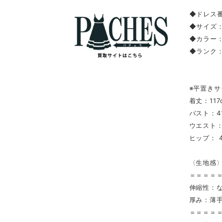
◆ドレス番
◆サイズ
◆カラー
◆ランク
※平置きサ
着丈：117
バスト：4
ウエスト：
ヒップ： 4
〈生地感
＝＝＝＝
伸縮性：
厚み：薄
＝＝＝＝