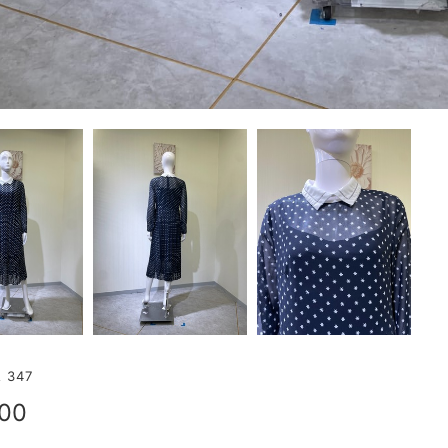
347
500