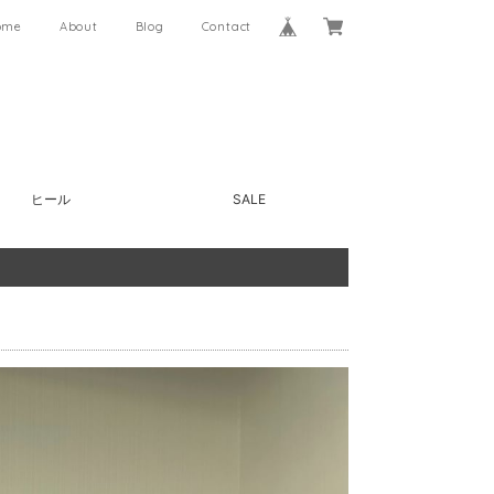
ome
About
Blog
Contact
ヒール
SALE