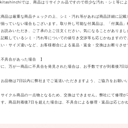
E kitashinchiでは、商品はリサイクル品ですので些少な汚れ・シミ
載商品は厳重な商品チェックの上、シミ・汚れ等があれば商品詳細に記載
が揃っていない場合もございます。取り外し可能な付属品は、「付属品」
くお読みいただき、ご了承の上ご注文ください。気になることがありまし
に記載しているシミ・汚れ等についての値引き交渉等も応じかねますので
違い・サイズ違いなど、お客様都合による返品・返金・交換はお断りさせ
不具合があった場合 】
に、万が一商品に不具合を発見された場合は、お手数ですが到着後7日以内
、お品物は7日以内に弊社までご返送いただきますよう、ご協力をお願い
リサイクル商品の一点物となるため、交換はできません。弊社にて修理が
ます。商品到着後7日を超えた場合は、不具合による修理・返品は応じか