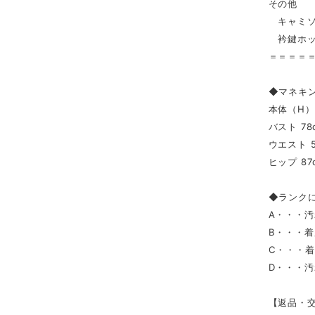
その他
キャミソ
衿鍵ホッ
＝＝＝＝
◆マネキ
本体（H） 
バスト 78
ウエスト 5
ヒップ 87
◆ランク
A・・・
B・・・
C・・・
D・・・
【返品・