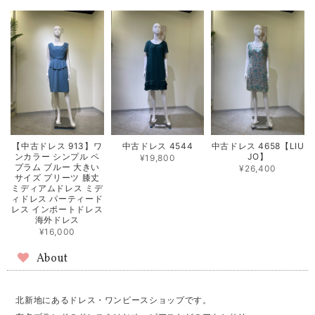
【中古ドレス 913】ワ
中古ドレス 4544
中古ドレス 4658【LIU
ンカラー シンプル ペ
JO】
¥19,800
プラム ブルー 大きい
¥26,400
サイズ プリーツ 膝丈
ミディアムドレス ミデ
ィドレス パーティード
レス インポートドレス
海外ドレス
¥16,000
About
北新地にあるドレス・ワンピースショップです。