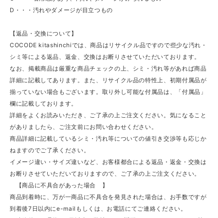
D・・・汚れやダメージが目立つもの
【返品・交換について】
COCODE kitashinchiでは、商品はリサイクル品ですので些少な汚れ・
シミ等による返品、返金、交換はお断りさせていただいております。
なお、掲載商品は厳重な商品チェックの上、シミ・汚れ等があれば商品
詳細に記載してあります。また、リサイクル品の特性上、初期付属品が
揃っていない場合もございます。取り外し可能な付属品は、「付属品」
欄に記載しております。
詳細をよくお読みいただき、ご了承の上ご注文ください。気になること
がありましたら、ご注文前にお問い合わせください。
商品詳細に記載しているシミ・汚れ等についての値引き交渉等も応じか
ねますのでご了承ください。
イメージ違い・サイズ違いなど、お客様都合による返品・返金・交換は
お断りさせていただいておりますので、ご了承の上ご注文ください。
【商品に不具合があった場合 】
商品到着時に、万が一商品に不具合を発見された場合は、お手数ですが
到着後7日以内にe-mailもしくは、お電話にてご連絡ください。