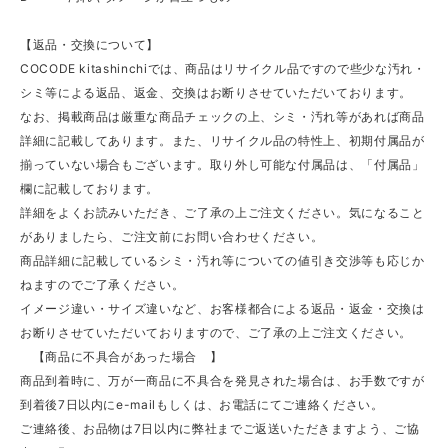
【返品・交換について】
COCODE kitashinchiでは、商品はリサイクル品ですので些少な汚れ・
シミ等による返品、返金、交換はお断りさせていただいております。
なお、掲載商品は厳重な商品チェックの上、シミ・汚れ等があれば商品
詳細に記載してあります。また、リサイクル品の特性上、初期付属品が
揃っていない場合もございます。取り外し可能な付属品は、「付属品」
欄に記載しております。
詳細をよくお読みいただき、ご了承の上ご注文ください。気になること
がありましたら、ご注文前にお問い合わせください。
商品詳細に記載しているシミ・汚れ等についての値引き交渉等も応じか
ねますのでご了承ください。
イメージ違い・サイズ違いなど、お客様都合による返品・返金・交換は
お断りさせていただいておりますので、ご了承の上ご注文ください。
【商品に不具合があった場合 】
商品到着時に、万が一商品に不具合を発見された場合は、お手数ですが
到着後7日以内にe-mailもしくは、お電話にてご連絡ください。
ご連絡後、お品物は7日以内に弊社までご返送いただきますよう、ご協