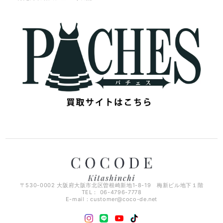
〒530-0002 大阪府大阪市北区曽根崎新地1-8-19 梅新ビル地下１階
TEL： 06-4796-7778
E-mail：
customer@coco-de.net