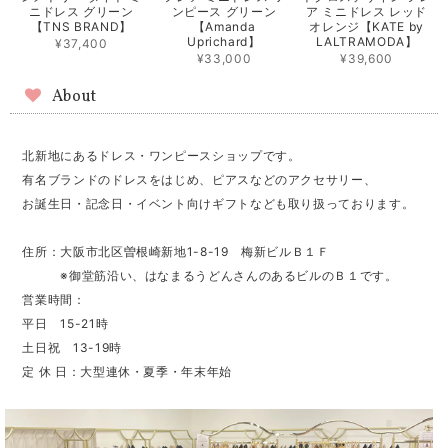
ニドレス グリーン
ンピース グリーン
ア ミニドレス レッド
【TNS BRAND】
【Amanda
オレンジ【KATE by
Uprichard】
LALTRAMODA】
¥37,400
¥33,000
¥39,600
About
北新地にあるドレス・ワンピースショップです。
有名ブランドのドレスをはじめ、ピアスなどのアクセサリー、
お誕生日・記念日・イベント向けギフトなども取り扱っております。
住所：大阪市北区曽根崎新地1-8-19 梅新ビルＢ１Ｆ
※御堂筋沿い、はなまるうどんさんのあるビルのＢ１です。
営業時間：
平日 15-21時
土日祝 13-19時
定 休 日：大型連休・夏季・年末年始