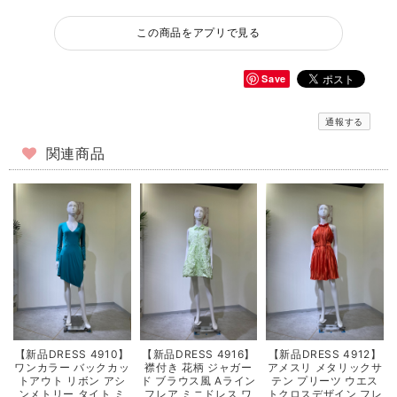
この商品をアプリで見る
Save
通報する
関連商品
【新品DRESS 4910】
【新品DRESS 4916】
【新品DRESS 4912】
ワンカラー バックカッ
襟付き 花柄 ジャガー
アメスリ メタリックサ
トアウト リボン アシ
ド ブラウス風 Aライン
テン プリーツ ウエス
ンメトリー タイト ミ
フレア ミニドレス ワ
トクロスデザイン フレ