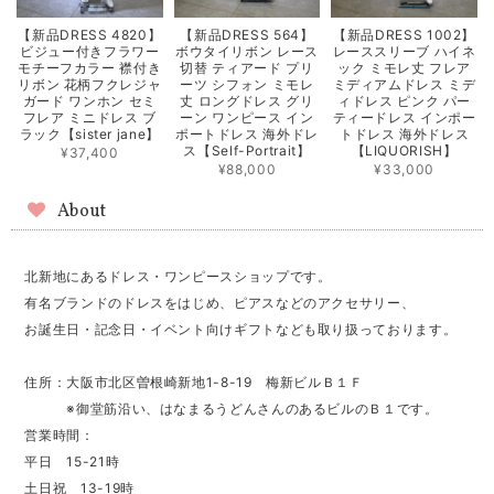
【新品DRESS 4820】
【新品DRESS 564】
【新品DRESS 1002】
ビジュー付きフラワー
ボウタイリボン レース
レーススリーブ ハイネ
モチーフカラー 襟付き
切替 ティアード プリ
ック ミモレ丈 フレア
リボン 花柄フクレジャ
ーツ シフォン ミモレ
ミディアムドレス ミデ
ガード ワンホン セミ
丈 ロングドレス グリ
ィドレス ピンク パー
フレア ミニドレス ブ
ーン ワンピース イン
ティードレス インポー
ラック【sister jane】
ポートドレス 海外ドレ
トドレス 海外ドレス
ス【Self-Portrait】
【LIQUORISH】
¥37,400
¥88,000
¥33,000
About
北新地にあるドレス・ワンピースショップです。
有名ブランドのドレスをはじめ、ピアスなどのアクセサリー、
お誕生日・記念日・イベント向けギフトなども取り扱っております。
住所：大阪市北区曽根崎新地1-8-19 梅新ビルＢ１Ｆ
※御堂筋沿い、はなまるうどんさんのあるビルのＢ１です。
営業時間：
平日 15-21時
土日祝 13-19時