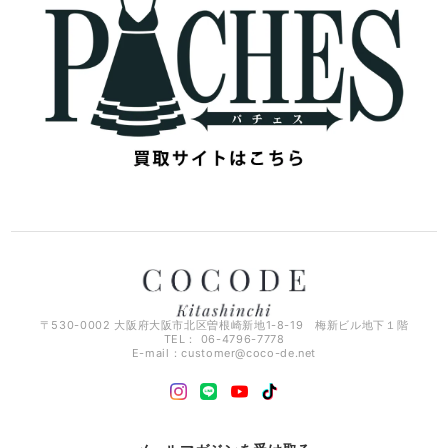
〒530-0002 大阪府大阪市北区曽根崎新地1-8-19 梅新ビル地下１階
TEL： 06-4796-7778
E-mail：
customer@coco-de.net