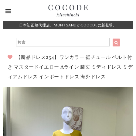
日本初正規代理店。MONTSANDがCOCODEに新登場。
【新品ドレス234】ワンカラー 裾チュール ベルト付
き マスタードイエロー Aライン 膝丈 ミディドレス ミデ
ィアムドレス インポートドレス 海外ドレス