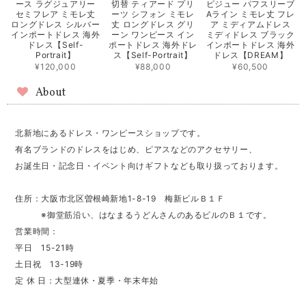
ース ラグジュアリー
切替 ティアード プリ
ビジュー パフスリーブ
セミフレア ミモレ丈
ーツ シフォン ミモレ
Aライン ミモレ丈 フレ
ロングドレス シルバー
丈 ロングドレス グリ
ア ミディアムドレス
インポートドレス 海外
ーン ワンピース イン
ミディドレス ブラック
ドレス【Self-
ポートドレス 海外ドレ
インポートドレス 海外
Portrait】
ス【Self-Portrait】
ドレス【DREAM】
¥120,000
¥88,000
¥60,500
About
北新地にあるドレス・ワンピースショップです。
有名ブランドのドレスをはじめ、ピアスなどのアクセサリー、
お誕生日・記念日・イベント向けギフトなども取り扱っております。
住所：大阪市北区曽根崎新地1-8-19 梅新ビルＢ１Ｆ
※御堂筋沿い、はなまるうどんさんのあるビルのＢ１です。
営業時間：
平日 15-21時
土日祝 13-19時
定 休 日：大型連休・夏季・年末年始