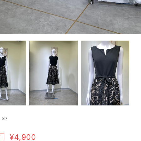
 87
¥4,900
F