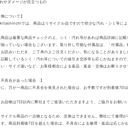
汚れやダメージが目立つもの
交換について】
E kitashinchiでは、商品はリサイクル品ですので些少な汚れ・シミ
載商品は厳重な商品チェックの上、シミ・汚れ等があれば商品詳細に記載
が揃っていない場合もございます。取り外し可能な付属品は、「付属品」
くお読みいただき、ご了承の上ご注文ください。気になることがありまし
に記載しているシミ・汚れ等についての値引き交渉等も応じかねますので
違い・サイズ違いなど、お客様都合による返品・返金・交換はお断りさせ
不具合があった場合 】
に、万が一商品に不具合を発見された場合は、お手数ですが到着後7日以内
、お品物は7日以内に弊社までご返送いただきますよう、ご協力をお願い
リサイクル商品の一点物となるため、交換はできません。弊社にて修理が
ます。商品到着後7日を超えた場合は、不具合による修理・返品は応じか