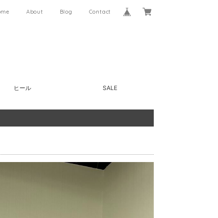
ome
About
Blog
Contact
ヒール
SALE