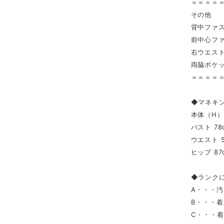
＝＝＝＝
その他
背中ファ
前中心フ
右ウエス
両脇ポケ
＝＝＝＝
◆マネキ
本体（H） 
バスト 78
ウエスト 5
ヒップ 87
◆ランク
A・・・
B・・・
C・・・