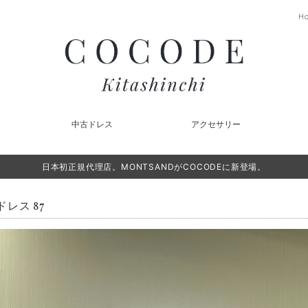
H
中古ドレス
アクセサリー
日本初正規代理店。MONTSANDがCOCODEに新登場。
レス 87