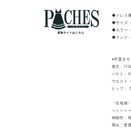
◆ドレス番
◆サイズ：
◆カラー
◆ランク
※平置きサ
着丈：113
バスト：3
ウエスト：
ヒップ： 5
〈生地感
＝＝＝＝
伸縮性：
厚み：普