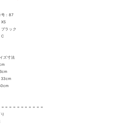
号：87
XS
：ブラック
：C
イズ寸法
cm
6cm
33cm
0cm
〉
＝＝＝＝＝＝＝＝＝＝＝＝
有り
通