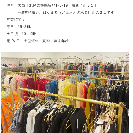
住所：大阪市北区曽根崎新地1-8-19 梅新ビルＢ１Ｆ
※御堂筋沿い、はなまるうどんさんのあるビルのＢ１です。
営業時間：
平日 15-21時
土日祝 13-19時
定 休 日：大型連休・夏季・年末年始