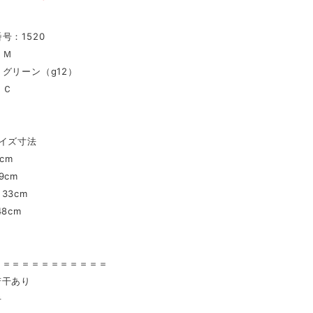
号：1520
：Ｍ
グリーン（g12）
：Ｃ
イズ寸法
cm
9cm
33cm
8cm
〉
＝＝＝＝＝＝＝＝＝＝＝＝
若干あり
手