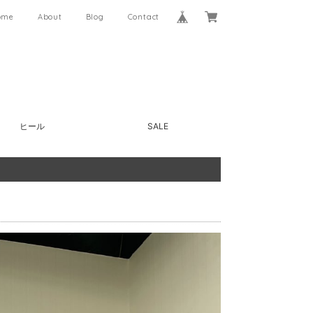
ome
About
Blog
Contact
ヒール
SALE