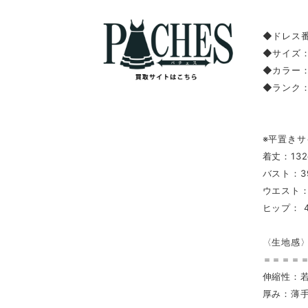
◆ドレス番
◆サイズ
◆カラー：
◆ランク
※平置きサ
着丈：132
バスト：3
ウエスト：
ヒップ： 4
〈生地感
＝＝＝＝
伸縮性：
厚み：薄