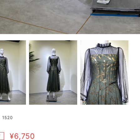
1520
¥6,750
F