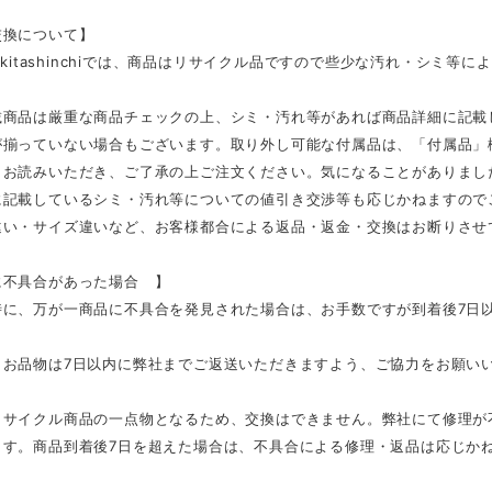
交換について】
E kitashinchiでは、商品はリサイクル品ですので些少な汚れ・シミ
載商品は厳重な商品チェックの上、シミ・汚れ等があれば商品詳細に記載
が揃っていない場合もございます。取り外し可能な付属品は、「付属品」
くお読みいただき、ご了承の上ご注文ください。気になることがありまし
に記載しているシミ・汚れ等についての値引き交渉等も応じかねますので
違い・サイズ違いなど、お客様都合による返品・返金・交換はお断りさせ
不具合があった場合 】
に、万が一商品に不具合を発見された場合は、お手数ですが到着後7日以内
、お品物は7日以内に弊社までご返送いただきますよう、ご協力をお願い
リサイクル商品の一点物となるため、交換はできません。弊社にて修理が
ます。商品到着後7日を超えた場合は、不具合による修理・返品は応じか