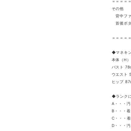
＝＝＝＝
その他
背中ファ
首後ボタン
＝＝＝＝
◆マネキ
本体（H） 
バスト 78
ウエスト 5
ヒップ 87
◆ランク
A・・・
B・・・
C・・・
D・・・