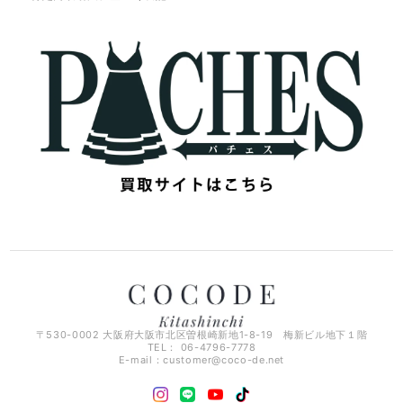
〒530-0002 大阪府大阪市北区曽根崎新地1-8-19 梅新ビル地下１階
TEL： 06-4796-7778
E-mail：
customer@coco-de.net