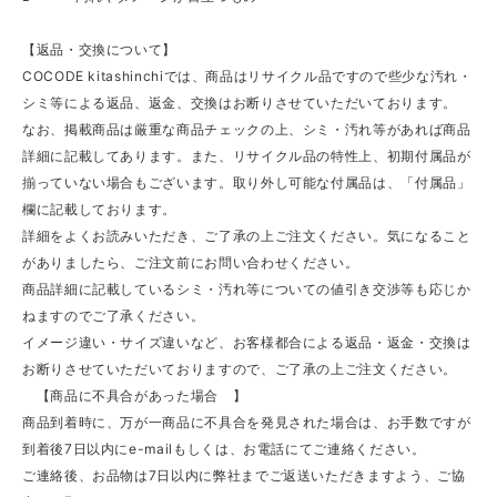
【返品・交換について】
COCODE kitashinchiでは、商品はリサイクル品ですので些少な汚れ・
シミ等による返品、返金、交換はお断りさせていただいております。
なお、掲載商品は厳重な商品チェックの上、シミ・汚れ等があれば商品
詳細に記載してあります。また、リサイクル品の特性上、初期付属品が
揃っていない場合もございます。取り外し可能な付属品は、「付属品」
欄に記載しております。
詳細をよくお読みいただき、ご了承の上ご注文ください。気になること
がありましたら、ご注文前にお問い合わせください。
商品詳細に記載しているシミ・汚れ等についての値引き交渉等も応じか
ねますのでご了承ください。
イメージ違い・サイズ違いなど、お客様都合による返品・返金・交換は
お断りさせていただいておりますので、ご了承の上ご注文ください。
【商品に不具合があった場合 】
商品到着時に、万が一商品に不具合を発見された場合は、お手数ですが
到着後7日以内にe-mailもしくは、お電話にてご連絡ください。
ご連絡後、お品物は7日以内に弊社までご返送いただきますよう、ご協