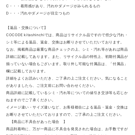
C・・・着用感があり、汚れやダメージがみられるもの
D・・・汚れやダメージが目立つもの
【返品・交換について】
COCODE kitashinchiでは、商品はリサイクル品ですので些少な汚れ・
シミ等による返品、返金、交換はお断りさせていただいております。
なお、掲載商品は厳重な商品チェックの上、シミ・汚れ等があれば商品
詳細に記載してあります。また、リサイクル品の特性上、初期付属品が
揃っていない場合もございます。取り外し可能な付属品は、「付属品」
欄に記載しております。
詳細をよくお読みいただき、ご了承の上ご注文ください。気になること
がありましたら、ご注文前にお問い合わせください。
商品詳細に記載しているシミ・汚れ等についての値引き交渉等も応じか
ねますのでご了承ください。
イメージ違い・サイズ違いなど、お客様都合による返品・返金・交換は
お断りさせていただいておりますので、ご了承の上ご注文ください。
【商品に不具合があった場合 】
商品到着時に、万が一商品に不具合を発見された場合は、お手数ですが