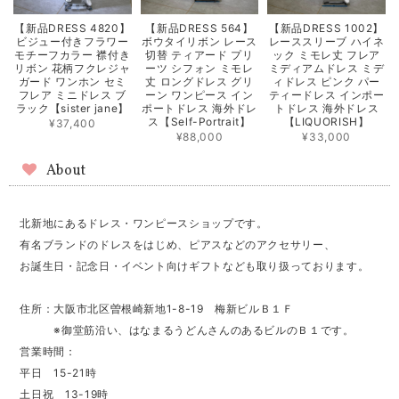
【新品DRESS 4820】
【新品DRESS 564】
【新品DRESS 1002】
ビジュー付きフラワー
ボウタイリボン レース
レーススリーブ ハイネ
モチーフカラー 襟付き
切替 ティアード プリ
ック ミモレ丈 フレア
リボン 花柄フクレジャ
ーツ シフォン ミモレ
ミディアムドレス ミデ
ガード ワンホン セミ
丈 ロングドレス グリ
ィドレス ピンク パー
フレア ミニドレス ブ
ーン ワンピース イン
ティードレス インポー
ラック【sister jane】
ポートドレス 海外ドレ
トドレス 海外ドレス
ス【Self-Portrait】
【LIQUORISH】
¥37,400
¥88,000
¥33,000
About
北新地にあるドレス・ワンピースショップです。
有名ブランドのドレスをはじめ、ピアスなどのアクセサリー、
お誕生日・記念日・イベント向けギフトなども取り扱っております。
住所：大阪市北区曽根崎新地1-8-19 梅新ビルＢ１Ｆ
※御堂筋沿い、はなまるうどんさんのあるビルのＢ１です。
営業時間：
平日 15-21時
土日祝 13-19時