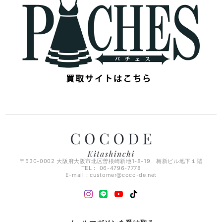
〒530-0002 大阪府大阪市北区曽根崎新地1-8-19 梅新ビル地下１階
TEL： 06-4796-7778
E-mail：
customer@coco-de.net